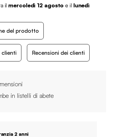
a il
mercoledì 12 agosto
e il
lunedì
ne del prodotto
lienti
Recensioni dei clienti
imensioni
e in listelli di abete
anzia 2 anni