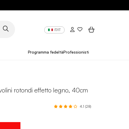
IT/IT
Programma fedeltà
Professionisti
avolini rotondi effetto legno, 40cm
4.1 (28)