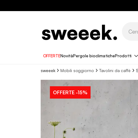
OFFERTE
Novità
Pergole bioclimatiche
Prodotti
sweeek
Mobili soggiorno
Tavolini da caffè
S
OFFERTE
-15%