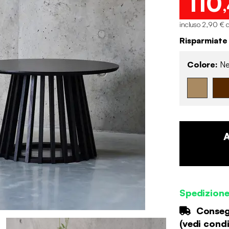
110
incluso 2,90 € d
Risparmiate
Colore:
Ne
Spedizion
Consegn
(
vedi condi