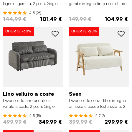
legno di gomma, 2 posti, Grigio
gambe in legno tinto noce chiaro,
scuro
2 posti, Crema
4.5 (26)
144,99 €
101,49 €
149,99 €
104,99 €
OFFERTE
-30%
OFFERTE
-25%
Lino velluto a coste
Sven
Divano letto arrotondato in
Divano letto convertibile in legno
velluto a coste, 2 posti, Grigio
di hevea e bouclé testurizzato, 2
scuro
posti, Crema
4.5 (18)
4.7 (3)
499,99 €
349,99 €
399,99 €
299,99 €