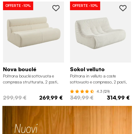
OFFERTE
-10%
OFFERTE
-10%
Nova bouclé
Sokol velluto
Poltrona bouclé sottovuota e
Poltrona in velluto a coste
compressa strutturata, 2 posti,
sottovuoto e compresso, 2 posti,
Bianco
Crema
4.3 (129)
299,99 €
269,99 €
349,99 €
314,99 €