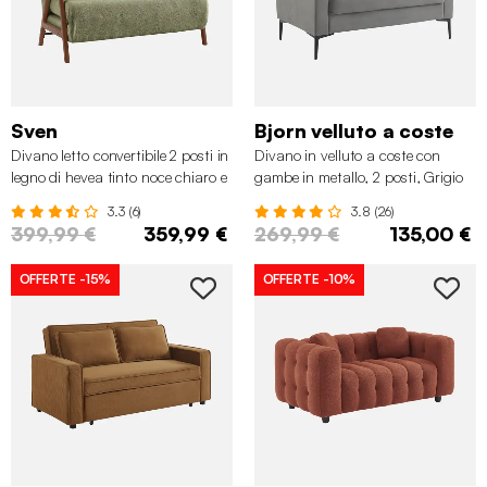
Sven
Bjorn velluto a coste
Divano letto convertibile 2 posti in
Divano in velluto a coste con
legno di hevea tinto noce chiaro e
gambe in metallo, 2 posti, Grigio
tessuto bouclé, Verde kaki
chiaro
3.3 (6)
3.8 (26)
399,99 €
359,99 €
269,99 €
135,00 €
OFFERTE
-15%
OFFERTE
-10%