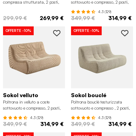
compressa strutturata, 2 posti,
sottovuoto e compresso, 2 posti,
Mostarda
Verde kaki
4.3 (129)
299,99 €
269,99 €
349,99 €
314,99 €
OFFERTE
-10%
OFFERTE
-10%
Sokol velluto
Sokol bouclé
Poltrona in velluto a coste
Poltrona bouclé testurizzata
sottovuoto e compresso, 2 posti,
sottovuoto e compresso , 2 posti,
Beige scuro
Beige
4.3 (129)
4.3 (129)
349,99 €
314,99 €
349,99 €
314,99 €