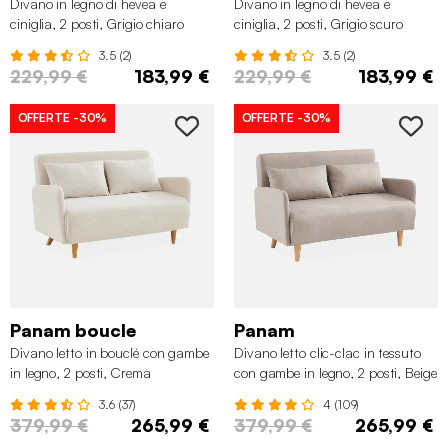
Divano in legno di hevea e
Divano in legno di hevea e
ciniglia, 2 posti, Grigio chiaro
ciniglia, 2 posti, Grigio scuro
3.5 (2)
3.5 (2)
229,99 €
183,99 €
229,99 €
183,99 €
OFFERTE
-30%
OFFERTE
-30%
Panam boucle
Panam
Divano letto in bouclé con gambe
Divano letto clic-clac in tessuto
in legno, 2 posti, Crema
con gambe in legno, 2 posti, Beige
3.6 (37)
4 (109)
379,99 €
265,99 €
379,99 €
265,99 €