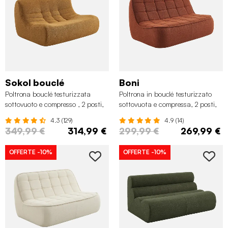
Sokol bouclé
Boni
Poltrona bouclé testurizzata
Poltrona in bouclé testurizzato
sottovuoto e compresso , 2 posti,
sottovuota e compressa, 2 posti,
Mostarda
Terracotta
4.3 (129)
4.9 (14)
349,99 €
314,99 €
299,99 €
269,99 €
OFFERTE
-10%
OFFERTE
-10%