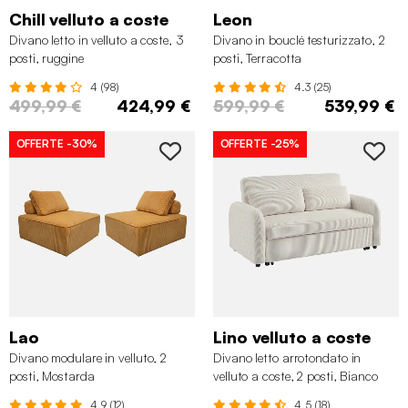
Chill velluto a coste
Leon
Divano letto in velluto a coste, 3
Divano in bouclé testurizzato, 2
posti, ruggine
posti, Terracotta
4 (98)
4.3 (25)
499,99 €
424,99 €
599,99 €
539,99 €
OFFERTE
-30%
OFFERTE
-25%
Lao
Lino velluto a coste
Divano modulare in velluto, 2
Divano letto arrotondato in
posti, Mostarda
velluto a coste, 2 posti, Bianco
4.9 (12)
4.5 (18)