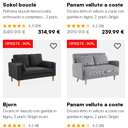
Sokol bouclé
Panam velluto a coste
Poltrona bouclé testurizzata
Divano letto in velluto a coste con
sottovuoto e compresso , 2 posti,
gambe in legno, 2 posti, Grigio
Terracotta
scuro
4.3 (129)
4.2 (26)
349,99 €
314,99 €
399,99 €
239,99 €
OFFERTE
-30%
OFFERTE
-30%
Bjorn
Panam velluto a coste
Divano in tessuto con gambe in
Divano letto in velluto a coste con
legno, 2 posti, Grigio scuro
gambe in legno, 2 posti, Grigio
chiaro
4.2 (61)
4.2 (26)