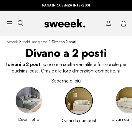
PAGA IN 3X SENZA INTERESSI
sweeek
Mobili soggiorno
Divano a 2 posti
Divano a 2 posti
I
divani a 2 posti
sono una scelta versatile e funzionale per
qualsiasi casa. Grazie alle loro dimensioni compatte, si
adattano perfettamente a ogni tipo di ambiente, dai soggiorni
Saperne di più
spaziosi agli appartamenti più piccoli. Inoltre, se cerchi una
soluzione pratica, un divano letto a due posti è ideale per
accogliere ospiti senza occupare troppo spazio nella vita
quotidiana. Su
sweeek, troverai un’ampia selezione di
divani a due posti
che uniscono stile, comfort e qualità.
Divani letto
Divani da t
Divani da due posti