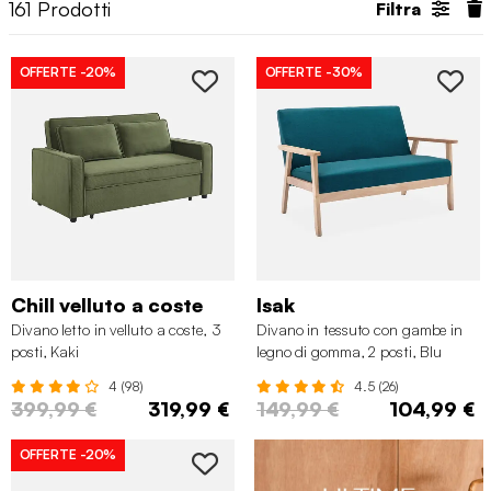
161
Prodotti
Filtra
OFFERTE
-20%
OFFERTE
-30%
Chill velluto a coste
Isak
Divano letto in velluto a coste, 3
Divano in tessuto con gambe in
posti, Kaki
legno di gomma, 2 posti, Blu
smeraldo
4 (98)
4.5 (26)
399,99 €
319,99 €
149,99 €
104,99 €
OFFERTE
-20%