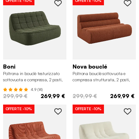
OFFERTE
-10%
OFFERTE
-10%
Boni
Nova bouclé
Poltrona in bouclé testurizzato
Poltrona bouclé sottovuota e
sottovuota e compressa, 2 posti,
compressa strutturata, 2 posti,
Verde kaki
Terracotta
4.9 (14)
299,99 €
269,99 €
299,99 €
269,99 €
OFFERTE
-10%
OFFERTE
-10%