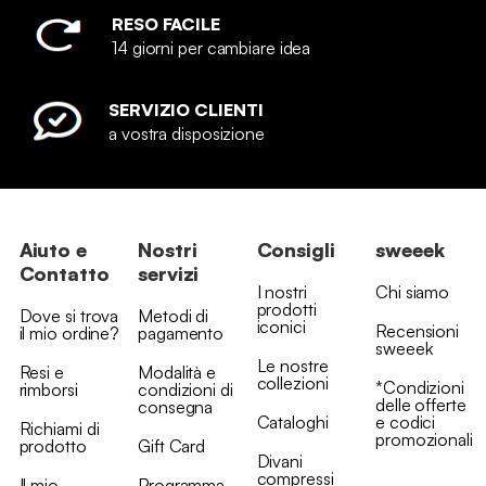
RESO FACILE
14 giorni per cambiare idea
SERVIZIO CLIENTI
a vostra disposizione
Aiuto e
Nostri
Consigli
sweeek
Contatto
servizi
I nostri
Chi siamo
prodotti
Dove si trova
Metodi di
iconici
Recensioni
il mio ordine?
pagamento
sweeek
Le nostre
Resi e
Modalità e
collezioni
*Condizioni
rimborsi
condizioni di
delle offerte
consegna
Cataloghi
e codici
Richiami di
promozionali
prodotto
Gift Card
Divani
compressi
Il mio
Programma