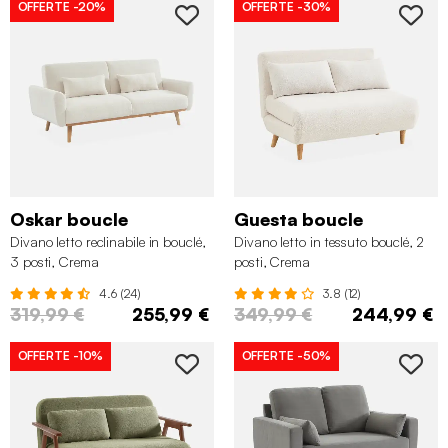
OFFERTE
-20%
OFFERTE
-30%
Oskar boucle
Guesta boucle
Divano letto reclinabile in bouclé,
Divano letto in tessuto bouclé, 2
3 posti, Crema
posti, Crema
4.6 (24)
3.8 (12)
319,99 €
255,99 €
349,99 €
244,99 €
OFFERTE
-10%
OFFERTE
-50%