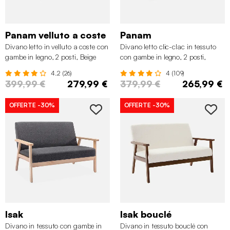
Panam velluto a coste
Panam
Divano letto in velluto a coste con
Divano letto clic-clac in tessuto
gambe in legno, 2 posti, Beige
con gambe in legno, 2 posti,
Grigio chiaro
4.2 (26)
4 (109)
399,99 €
279,99 €
379,99 €
265,99 €
OFFERTE
-30%
OFFERTE
-30%
Isak
Isak bouclé
Divano in tessuto con gambe in
Divano in tessuto bouclé con