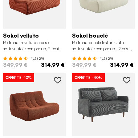
Sokol velluto
Sokol bouclé
Poltrona in velluto a coste
Poltrona bouclé testurizzata
sottovuoto e compresso, 2 posti,
sottovuoto e compresso , 2 posti,
Terracotta
Bianco
4.3 (129)
4.3 (129)
349,99 €
314,99 €
349,99 €
314,99 €
OFFERTE
-10%
OFFERTE
-40%