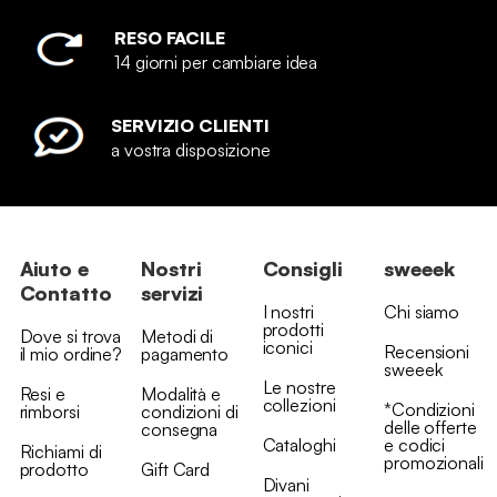
RESO FACILE
14 giorni per cambiare idea
SERVIZIO CLIENTI
a vostra disposizione
Aiuto e
Nostri
Consigli
sweeek
Contatto
servizi
I nostri
Chi siamo
prodotti
Dove si trova
Metodi di
iconici
Recensioni
il mio ordine?
pagamento
sweeek
Le nostre
Resi e
Modalità e
collezioni
*Condizioni
rimborsi
condizioni di
delle offerte
consegna
Cataloghi
e codici
Richiami di
promozionali
prodotto
Gift Card
Divani