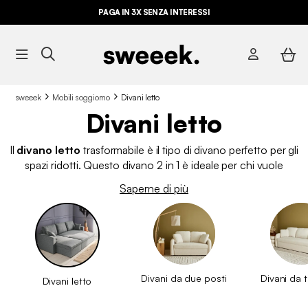
PAGA IN 3X SENZA INTERESSI
sweeek
Mobili soggiorno
Divani letto
Divani letto
Il
divano letto
trasformabile è il tipo di divano perfetto per gli
spazi ridotti. Questo divano 2 in 1 è ideale per chi vuole
sfruttare al meglio il proprio spazio, avendo un contenitore e la
Saperne di più
possibilità di trasformarlo in un letto. I nostri divani trasformabili
sono economici e pratici, potete scegliere tra diversi tipi e
colori per adattarli al vostro stile o alle vostre esigenze.
Divani da due posti
Divani da t
Divani letto