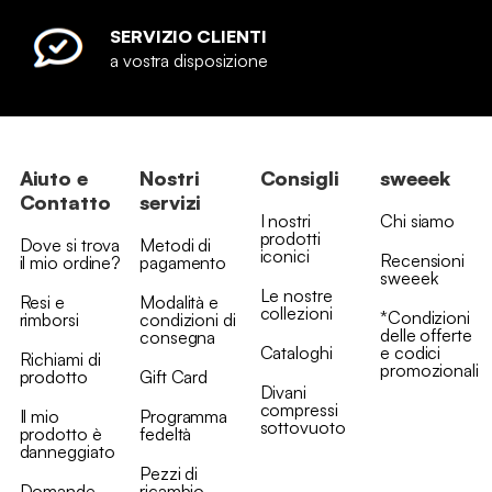
SERVIZIO CLIENTI
a vostra disposizione
Aiuto e
Nostri
Consigli
sweeek
Contatto
servizi
I nostri
Chi siamo
prodotti
Dove si trova
Metodi di
iconici
Recensioni
il mio ordine?
pagamento
sweeek
Le nostre
Resi e
Modalità e
collezioni
*Condizioni
rimborsi
condizioni di
delle offerte
consegna
Cataloghi
e codici
Richiami di
promozionali
prodotto
Gift Card
Divani
compressi
Il mio
Programma
sottovuoto
prodotto è
fedeltà
danneggiato
Pezzi di
Domande
ricambio