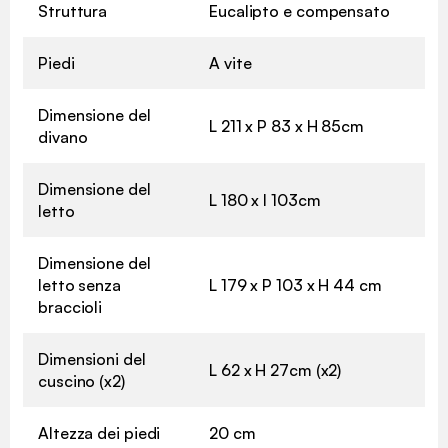
Struttura
Eucalipto e compensato
Piedi
A vite
Dimensione del
L 211 x P 83 x H 85cm
divano
Dimensione del
L 180 x l 103cm
letto
Dimensione del
letto senza
L 179 x P 103 x H 44 cm
braccioli
Dimensioni del
L 62 x H 27cm (x2)
cuscino (x2)
Altezza dei piedi
20 cm