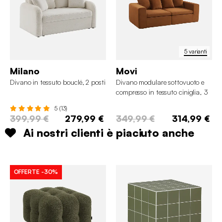
5 varianti
Milano
Movi
Divano in tessuto bouclé, 2 posti
Divano modulare sottovuoto e
compresso in tessuto ciniglia, 3
posti
5 (13)
399,99 €
279,99 €
349,99 €
314,99 €
Ai nostri clienti è piaciuto anche
OFFERTE
-30%