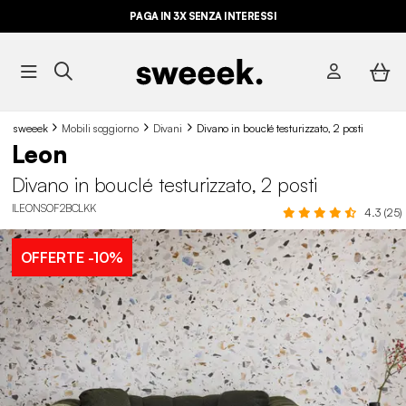
PAGA IN 3X SENZA INTERESSI
sweeek
Mobili soggiorno
Divani
Divano in bouclé testurizzato, 2 posti
Leon
Divano in bouclé testurizzato, 2 posti
ILEONSOF2BCLKK
4.3 (25)
OFFERTE
-10%