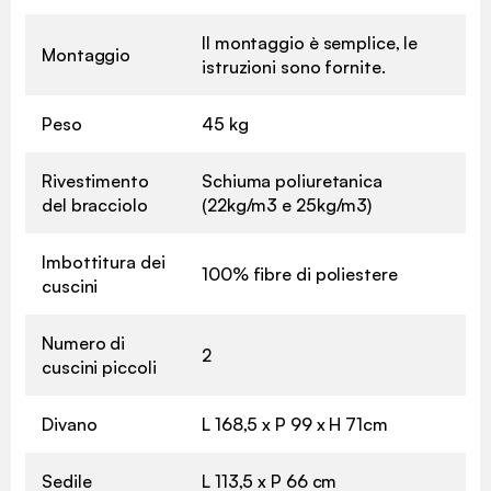
Il montaggio è semplice, le
Montaggio
istruzioni sono fornite.
Peso
45 kg
Rivestimento
Schiuma poliuretanica
del bracciolo
(22kg/m3 e 25kg/m3)
Imbottitura dei
100% fibre di poliestere
cuscini
Numero di
2
cuscini piccoli
Divano
L 168,5 x P 99 x H 71cm
Sedile
L 113,5 x P 66 cm