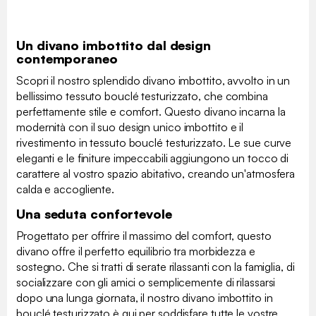
Un divano imbottito dal design
contemporaneo
Scopri il nostro splendido divano imbottito, avvolto in un
bellissimo tessuto bouclé testurizzato, che combina
perfettamente stile e comfort. Questo divano incarna la
modernità con il suo design unico imbottito e il
rivestimento in tessuto bouclé testurizzato. Le sue curve
eleganti e le finiture impeccabili aggiungono un tocco di
carattere al vostro spazio abitativo, creando un'atmosfera
calda e accogliente.
Una seduta confortevole
Progettato per offrire il massimo del comfort, questo
divano offre il perfetto equilibrio tra morbidezza e
sostegno. Che si tratti di serate rilassanti con la famiglia, di
socializzare con gli amici o semplicemente di rilassarsi
dopo una lunga giornata, il nostro divano imbottito in
bouclé testurizzato è qui per soddisfare tutte le vostre