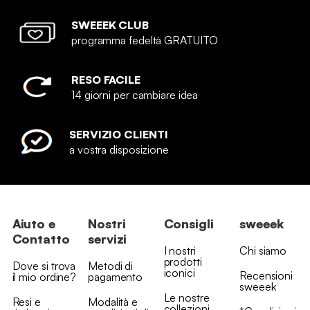
SWEEEK CLUB
programma fedeltà GRATUITO
RESO FACILE
14 giorni per cambiare idea
SERVIZIO CLIENTI
a vostra disposizione
Aiuto e
Nostri
Consigli
sweeek
Contatto
servizi
I nostri
Chi siamo
prodotti
Dove si trova
Metodi di
iconici
Recensioni
il mio ordine?
pagamento
sweeek
Le nostre
Resi e
Modalità e
collezioni