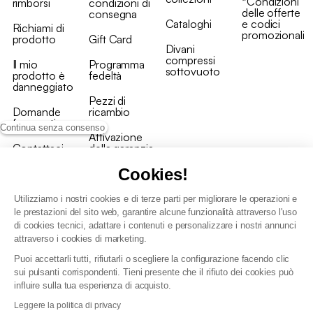
*Condizioni
rimborsi
condizioni di
delle offerte
consegna
Cataloghi
e codici
Richiami di
promozionali
prodotto
Gift Card
Divani
compressi
Il mio
Programma
sottovuoto
prodotto è
fedeltà
danneggiato
Pezzi di
Domande
ricambio
frequenti
Continua senza consenso
Attivazione
Contattaci
della garanzia
Cookies!
Utilizziamo i nostri cookies e di terze parti per migliorare le operazioni e
le prestazioni del sito web, garantire alcune funzionalità attraverso l'uso
di cookies tecnici, adattare i contenuti e personalizzare i nostri annunci
Condizioni generali vendita
attraverso i cookies di marketing.
Condizioni Generali d'Uso del Programma Fedeltà
Puoi accettarli tutti, rifiutarli o scegliere la configurazione facendo clic
Politica di gestione dei dati personali e dei cookie
sui pulsanti corrispondenti. Tieni presente che il rifiuto dei cookies può
Condizioni generali di vendita per clienti professionali
influire sulla tua esperienza di acquisto.
Dichiarazione di accessibilità
Leggere la politica di privacy