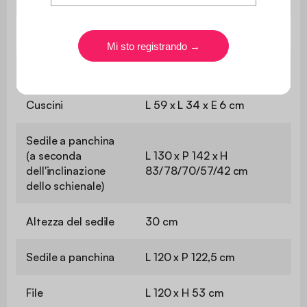
File
L 120 x H 39 cm
Piedi
L 16,5 cm x Ø 5,8 /3,5 cm
Cuscini
L 59 x L 34 x E 6 cm
Sedile a panchina
(a seconda
L 130 x P 142 x H
dell'inclinazione
83/78/70/57/42 cm
dello schienale)
Altezza del sedile
30 cm
Sedile a panchina
L 120 x P 122,5 cm
File
L 120 x H 53 cm