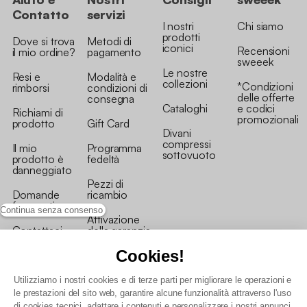
Contatto
servizi
I nostri
Chi siamo
prodotti
Dove si trova
Metodi di
iconici
Recensioni
il mio ordine?
pagamento
sweeek
Le nostre
Resi e
Modalità e
collezioni
*Condizioni
rimborsi
condizioni di
delle offerte
consegna
Cataloghi
e codici
Richiami di
promozionali
prodotto
Gift Card
Divani
compressi
Il mio
Programma
sottovuoto
prodotto è
fedeltà
danneggiato
Pezzi di
Domande
ricambio
frequenti
Continua senza consenso
Attivazione
Contattaci
della garanzia
Cookies!
Utilizziamo i nostri cookies e di terze parti per migliorare le operazioni e
le prestazioni del sito web, garantire alcune funzionalità attraverso l'uso
di cookies tecnici, adattare i contenuti e personalizzare i nostri annunci