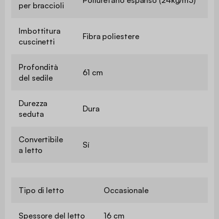
per braccioli
Imbottitura
Fibra poliestere
cuscinetti
Profondità
61 cm
del sedile
Durezza
Dura
seduta
Convertibile
Sí
a letto
Tipo di letto
Occasionale
Spessore del letto
16 cm