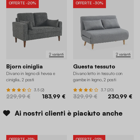
OFFERTE
-20%
OFFERTE
-30%
2 varianti
2 varianti
Bjorn ciniglia
Guesta tessuto
Divano in legno di hevea e
Divano letto in tessuto con
ciniglia, 2 posti
gambe in legno, 2 posti
3.5 (2)
3.7 (20)
229,99 €
183,99 €
329,99 €
230,99 €
Ai nostri clienti è piaciuto anche
OFFERTE
-15%
OFFERTE
-25%