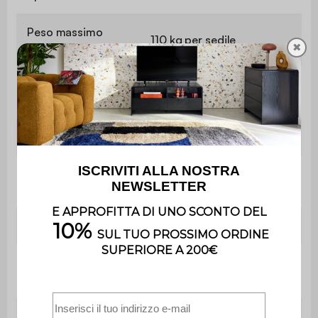
Peso massimo
110 kg per sedile
supportato
✖
Utilizzo esclusivamente
Uso
domestico
Garanzia
2 anni
Il montaggio è semplice, le
Montaggio
istruzioni sono fornite.
Divano
L 130 x L 77 x H 83 cm
Altezza del sedile
44 cm
del divano
Seduta del divano
L 120 x P 61 cm