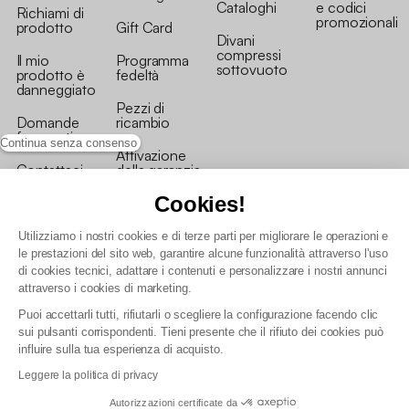
Cataloghi
e codici
Richiami di
promozionali
prodotto
Gift Card
Divani
compressi
Il mio
Programma
sottovuoto
prodotto è
fedeltà
danneggiato
Pezzi di
Domande
ricambio
frequenti
Continua senza consenso
Attivazione
Contattaci
della garanzia
Cookies!
Utilizziamo i nostri cookies e di terze parti per migliorare le operazioni e
le prestazioni del sito web, garantire alcune funzionalità attraverso l'uso
di cookies tecnici, adattare i contenuti e personalizzare i nostri annunci
Condizioni generali vendita
attraverso i cookies di marketing.
Condizioni Generali d'Uso del Programma Fedeltà
Puoi accettarli tutti, rifiutarli o scegliere la configurazione facendo clic
Politica di gestione dei dati personali e dei cookie
sui pulsanti corrispondenti. Tieni presente che il rifiuto dei cookies può
Condizioni generali di vendita per clienti professionali
influire sulla tua esperienza di acquisto.
Dichiarazione di accessibilità
Leggere la politica di privacy
Autorizzazioni certificate da