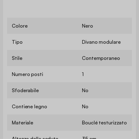
Colore
Nero
Tipo
Divano modulare
Stile
Contemporaneo
Numero posti
1
Sfoderabile
No
Contiene legno
No
Materiale
Bouclé testurizzato
Altezza della seduta
35 cm