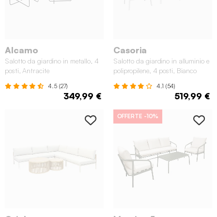
Alcamo
Casoria
Salotto da giardino in metallo, 4
Salotto da giardino in alluminio e
posti, Antracite
polipropilene, 4 posti, Bianco
4.5 (27)
4.1 (54)
349,99 €
519,99 €
OFFERTE
-10%