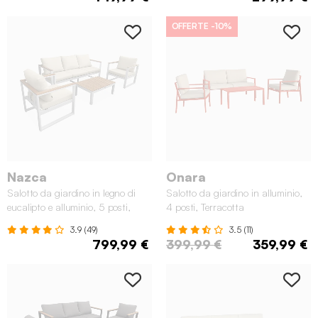
OFFERTE
-10%
Nazca
Onara
Salotto da giardino in legno di
Salotto da giardino in alluminio,
eucalipto e alluminio, 5 posti,
4 posti, Terracotta
Bianco
3.9 (49)
3.5 (11)
799,99 €
399,99 €
359,99 €