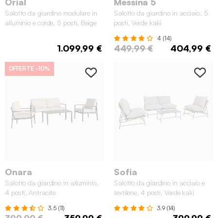
Orial
Messina 5
Salotto da giardino modulare in
Salotto da giardino in acciaio, 5
alluminio e corde, 5 posti, Beige
posti, Verde kaki
4 (14)
1.099,99 €
449,99 €
404,99 €
OFFERTE
-10%
Onara
Sofia
Salotto da giardino in alluminio,
Salotto da giardino in acciaio e
4 posti, Antracite
textilene, 4 posti, Verde kaki
3.5 (11)
3.9 (14)
399,99 €
359,99 €
399,99 €