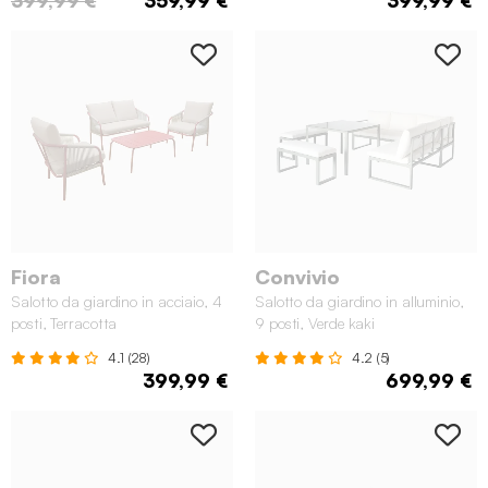
Fiora
Convivio
Salotto da giardino in acciaio, 4
Salotto da giardino in alluminio,
posti, Terracotta
9 posti, Verde kaki
4.1 (28)
4.2 (5)
399,99 €
699,99 €