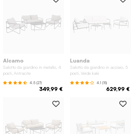
Alcamo
Luanda
Salotto da giardino in metallo, 4
Salotto da giardino in acciaio, 5
posti, Antracite
posti, Verde kaki
4.5 (27)
4.1 (15)
349,99 €
629,99 €