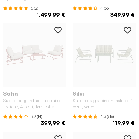
5 (2)
4 (33)
1.499,99 €
349,99 €
Sofia
Silvi
Salotto da giardino in acciaio e
Salotto da giardino in metallo, 4
textilene, 4 posti, Terracotta
posti, Verde
3.9 (14)
4.3 (516)
399,99 €
119,99 €