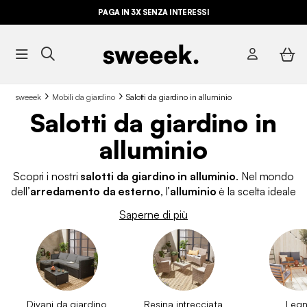
PAGA IN 3X SENZA INTERESSI
sweeek
Mobili da giardino
Salotti da giardino in alluminio
Salotti da giardino in
alluminio
Scopri i nostri
salotti da giardino in alluminio
. Nel mondo
dell’
arredamento da esterno
, l’
alluminio
è la scelta ideale
per chi ama il design moderno e la praticità. Trova il
set
Saperne di più
giardino in alluminio
perfetto per te! I nostri
salotti da
giardino
sono adatti a terrazze, balconi e angoli verdi di tutte
le dimensioni perché offrono un numero variabile di posti a
sedere. Immagina il divertimento e il riposo che potrai
condividere con amici e familiari in un
salotto in alluminio da
giardino
. Tutti i
mobili da esterno
di sweeek sono realizzati
Divani da giardino
Resina intrecciata
Leg