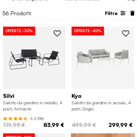
in materiali di alta qualità e possono essere abbinati con cuscini
dai colori vivaci. E se preferisci un tocco classico, scopri
56
Prodotti
Filtra
anche i nostri
salotti da giardino in legno
.
OFFERTE
-30%
OFFERTE
-40%
Silvi
Kyo
Salotto da giardino in metallo, 4
Salotto da giardino in acciaio, 4
posti, Antracite
posti, Grigio
4.3 (516)
119,99 €
83,99 €
499,99 €
299,99 €