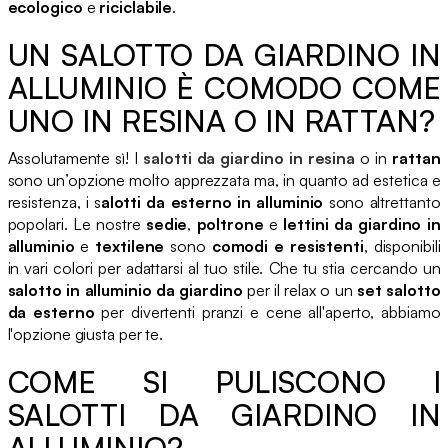
ecologico
e
riciclabile
.
UN SALOTTO DA GIARDINO IN
ALLUMINIO È COMODO COME
UNO IN RESINA O IN RATTAN?
Assolutamente sì! I
salotti da giardino in resina
o in
rattan
sono un’opzione molto apprezzata ma, in quanto ad estetica e
resistenza, i s
alotti da esterno in alluminio
sono altrettanto
popolari. Le nostre
sedie
,
poltrone
e
lettini da giardino in
alluminio
e
textilene
sono
comodi e resistenti
, disponibili
in vari colori per adattarsi al tuo stile. Che tu stia cercando un
salotto in alluminio da giardino
per il relax o un
set salotto
da esterno
per divertenti pranzi e cene all'aperto, abbiamo
l'opzione giusta per te.
COME SI PULISCONO I
SALOTTI DA GIARDINO IN
ALLUMINIO?