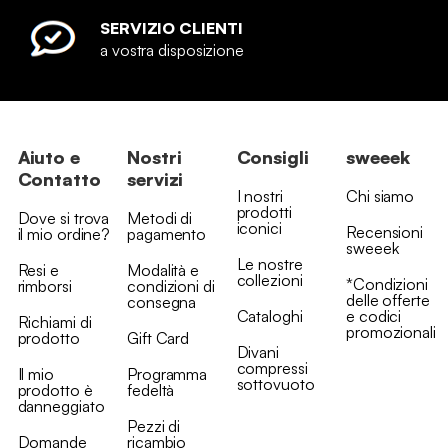
SERVIZIO CLIENTI
a vostra disposizione
Aiuto e
Nostri
Consigli
sweeek
Contatto
servizi
I nostri
Chi siamo
prodotti
Dove si trova
Metodi di
iconici
Recensioni
il mio ordine?
pagamento
sweeek
Le nostre
Resi e
Modalità e
collezioni
*Condizioni
rimborsi
condizioni di
delle offerte
consegna
Cataloghi
e codici
Richiami di
promozionali
prodotto
Gift Card
Divani
compressi
Il mio
Programma
sottovuoto
prodotto è
fedeltà
danneggiato
Pezzi di
Domande
ricambio