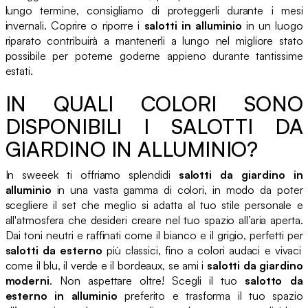
lungo termine, consigliamo di proteggerli durante i mesi
invernali. Coprire o riporre i
salotti in alluminio
in un luogo
riparato contribuirà a mantenerli a lungo nel migliore stato
possibile per poterne goderne appieno durante tantissime
estati.
IN QUALI COLORI SONO
DISPONIBILI I SALOTTI DA
GIARDINO IN ALLUMINIO?
In sweeek ti offriamo splendidi
salotti da giardino in
alluminio
in una vasta gamma di colori, in modo da poter
scegliere il set che meglio si adatta al tuo stile personale e
all'atmosfera che desideri creare nel tuo spazio all’aria aperta.
Dai toni neutri e raffinati come il bianco e il grigio, perfetti per
salotti da esterno
più classici, fino a colori audaci e vivaci
come il blu, il verde e il bordeaux, se ami i
salotti da giardino
moderni
. Non aspettare oltre! Scegli il tuo
salotto da
esterno in alluminio
preferito e trasforma il tuo spazio