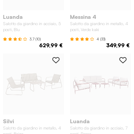
Luanda
Messina 4
Salotto da giardino in acciaio, 5
Salotto da giardino in metallo, 4
posti, Blu
posti, Verde kaki
3.7 (10)
4 (33)
629,99 €
349,99 €
Silvi
Luanda
Salotto da giardino in metallo, 4
Salotto da giardino in acciaio, 7
posti, Beige
posti, Rosso