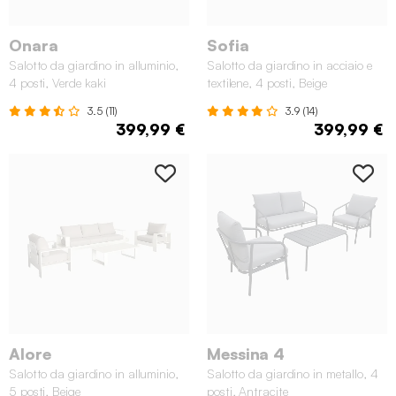
Onara
Sofia
Salotto da giardino in alluminio,
Salotto da giardino in acciaio e
4 posti, Verde kaki
textilene, 4 posti, Beige
3.5 (11)
3.9 (14)
399,99 €
399,99 €
Alore
Messina 4
Salotto da giardino in alluminio,
Salotto da giardino in metallo, 4
5 posti, Beige
posti, Antracite