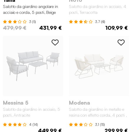
Salotto da giardino angolare in
Salotto da giardino in acciaio, 4
acciaio e corda, 5 posti, Beige
posti, Terracotta
3 (5)
3.7 (61)
479,99 €
431,99 €
109,99 €
Messina 5
Modena
Salotto da giardino in acciaio, 5
Salotto da giardino in metallo e
posti, Antracite
resina con effetto corda, 4 posti ,
Verde kaki
4 (14)
3.1 (15)
449,99 €
299,99 €