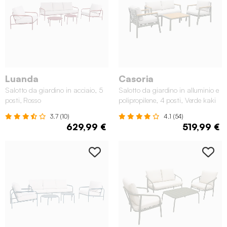
Luanda
Casoria
Salotto da giardino in acciaio, 5
Salotto da giardino in alluminio e
posti, Rosso
polipropilene, 4 posti, Verde kaki
3.7 (10)
4.1 (54)
629,99 €
519,99 €