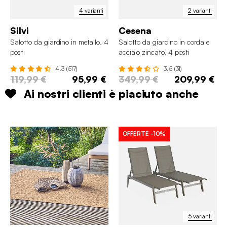
4 varianti
2 varianti
Silvi
Cesena
Salotto da giardino in metallo, 4
Salotto da giardino in corda e
posti
acciaio zincato, 4 posti
4.3 (517)
3.5 (31)
119,99 €
95,99 €
349,99 €
209,99 €
Ai nostri clienti è piaciuto anche
OFFERTE
-10%
5 varianti