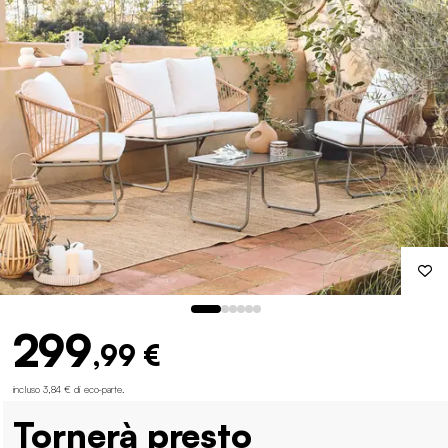
299
,99 €
incluso 3,84 € di eco-parte
.
Tornerà presto