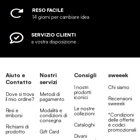
RESO FACILE
14 giorni per cambiare idea
SERVIZIO CLIENTI
a vostra disposizione
Aiuto e
Nostri
Consigli
sweeek
Contatto
servizi
I nostri
Chi siamo
prodotti
Dove si trova
Metodi di
iconici
Recensioni
il mio ordine?
pagamento
sweeek
Le nostre
Resi e
Modalità e
collezioni
*Condizioni
rimborsi
condizioni di
delle offerte
consegna
Cataloghi
e codici
Richiami di
promozionali
prodotto
Gift Card
Divani