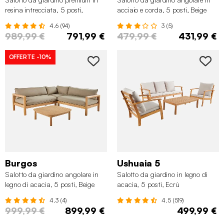
resina intrecciata, 5 posti,
acciaio e corda, 5 posti, Beige
Marrone naturale
4.6 (94)
3 (5)
989,99 €
791,99 €
479,99 €
431,99 €
OFFERTE
-10%
Burgos
Ushuaia 5
Salotto da giardino angolare in
Salotto da giardino in legno di
legno di acacia, 5 posti, Beige
acacia, 5 posti, Ecrù
4.3 (4)
4.5 (519)
999,99 €
899,99 €
499,99 €