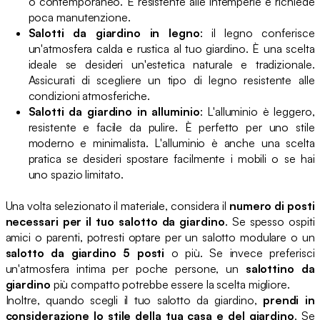
o contemporaneo. È resistente alle intemperie e richiede
poca manutenzione.
Salotti da giardino in legno
: il legno conferisce
un'atmosfera calda e rustica al tuo giardino. È una scelta
ideale se desideri un'estetica naturale e tradizionale.
Assicurati di scegliere un tipo di legno resistente alle
condizioni atmosferiche.
Salotti da giardino in alluminio
: L'alluminio è leggero,
resistente e facile da pulire. È perfetto per uno stile
moderno e minimalista. L'alluminio è anche una scelta
pratica se desideri spostare facilmente i mobili o se hai
uno spazio limitato.
Una volta selezionato il materiale, considera il
numero di posti
necessari per il tuo salotto da giardino
. Se spesso ospiti
amici o parenti, potresti optare per un salotto modulare o un
salotto da giardino 5 posti
o più. Se invece preferisci
un'atmosfera intima per poche persone, un
salottino da
giardino
più compatto potrebbe essere la scelta migliore.
Inoltre, quando scegli il tuo salotto da giardino,
prendi in
considerazione lo stile della tua casa e del giardino
. Se