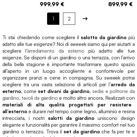
999,99 €
899,99 €
1
2
Ti stai chiedendo come scegliere il
salotto da giardino
più
adatto alle tue esigenze? Noi di sweeek siamo qui per aiutarti a
scegliere l’
arredamento da esterno
più adatto alle tue
esigenze. Se disponi di un giardino o una terrazza, con l’arrivo
della bella stagione è importante trasformare questo spazio
all’aperto in un luogo accogliente e confortevole per
organizzare pranzi e cene in compagnia. Su sweeek potrai
scegliere tra una vasta selezione di articoli per l’
arredo da
esterno
, come
set divani da giardino
,
sedie e poltrone da
giardino
,
tavoli da giardino
e molto altro ancora. Realizzati con
materiali di alta qualità
progettati per resistere
all’esterno
e durare nel tempo come legno, alluminio e resina
intrecciata, i nostri
salotti da giardino
uniscono design
elegante e funzionalità per garantire il massimo comfort nel tuo
giardino o terrazzo. Trova il
set da giardino
che fa per te e