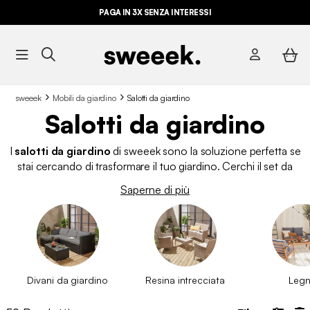
PAGA IN 3X SENZA INTERESSI
sweeek
Mobili da giardino
Salotti da giardino
Salotti da giardino
I
salotti da giardino
di sweeek sono la soluzione perfetta se
stai cercando di trasformare il tuo giardino. Cerchi il set da
giardino perfetto per trasformare il tuo spazio esterno in
Saperne di più
un’oasi di relax? Scegli tra una vasta gamma di soluzioni
eleganti e resistenti, ideali per ogni tipo di ambiente. Questi
mobili da esterno
sono realizzati in diversi materiali progettati
per resistere all’esterno. Nel nostro catalogo puoi trovare
salotti da giardino in rattan, resina intrecciata, legno e
alluminio.
La nostra ampia selezione di
salotti da giardino
Divani da giardino
Resina intrecciata
Leg
moderni
comprende, inoltre,
divani da esterno
disponibili in
diversi colori e dimensioni, da
salottini da giardino
4 posti a