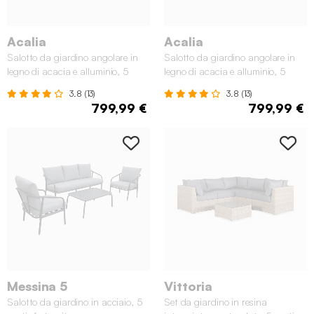
Acalia
Acalia
Salotto da giardino angolare in
Salotto da giardino angolare in
legno di acacia e alluminio, 5
legno di acacia e alluminio, 5
posti, Beige
posti, Grigio
3.8 (13)
3.8 (13)
799,99 €
799,99 €
Messina 5
Vittoria
Salotto da giardino in acciaio, 5
Set da giardino in resina