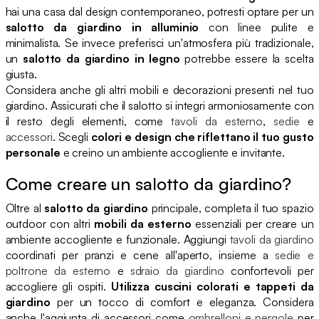
hai una casa dal design contemporaneo, potresti optare per un
salotto da giardino in alluminio
con linee pulite e
minimalista. Se invece preferisci un'atmosfera più tradizionale,
un
salotto da giardino in legno
potrebbe essere la scelta
giusta.
Considera anche gli altri mobili e decorazioni presenti nel tuo
giardino. Assicurati che il salotto si integri armoniosamente con
il resto degli elementi, come
tavoli da esterno
,
sedie
e
accessori
. Scegli
colori e design che riflettano il tuo gusto
personale
e creino un ambiente accogliente e invitante.
Come creare un salotto da giardino?
Oltre al
salotto da giardino
principale, completa il tuo spazio
outdoor con altri
mobili da esterno
essenziali per creare un
ambiente accogliente e funzionale. Aggiungi
tavoli da giardino
coordinati per pranzi e cene all'aperto, insieme a
sedie e
poltrone da esterno
e
sdraio da giardino
confortevoli per
accogliere gli ospiti.
Utilizza cuscini colorati e tappeti da
giardino
per un tocco di comfort e eleganza. Considera
anche l'aggiunta di accessori come
ombrelloni e pergole
per