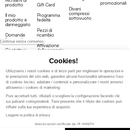
promozionali
prodotto
Gift Card
Divani
compressi
Il mio
Programma
sottovuoto
prodotto è
fedeltà
danneggiato
Pezzi di
Domande
ricambio
frequenti
Continua senza consenso
Attivazione
Contattaci
della garanzia
Cookies!
Utilizziamo i nostri cookies e di terze parti per migliorare le operazioni e
le prestazioni del sito web, garantire alcune funzionalità attraverso l'uso
di cookies tecnici, adattare i contenuti e personalizzare i nostri annunci
Condizioni generali vendita
attraverso i cookies di marketing.
Condizioni Generali d'Uso del Programma Fedeltà
Puoi accettarli tutti, rifiutarli o scegliere la configurazione facendo clic
Politica di gestione dei dati personali e dei cookie
sui pulsanti corrispondenti. Tieni presente che il rifiuto dei cookies può
Condizioni generali di vendita per clienti professionali
influire sulla tua esperienza di acquisto.
Dichiarazione di accessibilità
Leggere la politica di privacy
Autorizzazioni certificate da