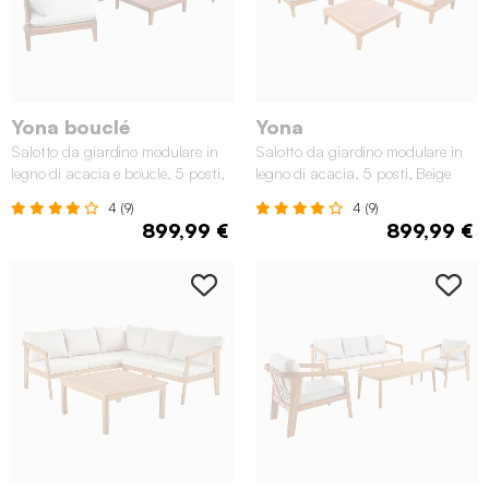
Yona bouclé
Yona
Salotto da giardino modulare in
Salotto da giardino modulare in
legno di acacia e bouclé, 5 posti,
legno di acacia, 5 posti, Beige
Beige
4 (9)
4 (9)
899,99 €
899,99 €