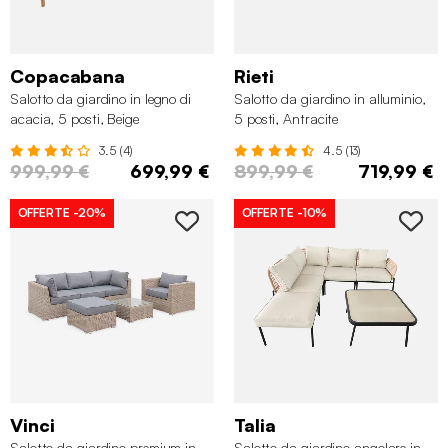
Copacabana
Rieti
Salotto da giardino in legno di
Salotto da giardino in alluminio,
acacia, 5 posti, Beige
5 posti, Antracite
3.5 (4)
4.5 (13)
999,99 €
699,99 €
899,99 €
719,99 €
OFFERTE
-20%
OFFERTE
-10%
Vinci
Talia
Salotto da giardino premium in
Salotto da giardino angolare in