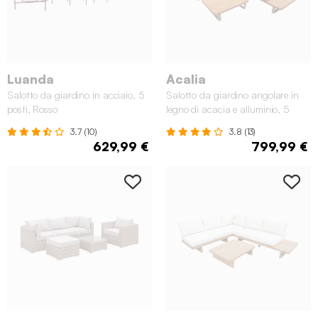
Luanda
Acalia
Salotto da giardino in acciaio, 5
Salotto da giardino angolare in
posti, Rosso
legno di acacia e alluminio, 5
posti, Marrone
3.7 (10)
3.8 (13)
629,99 €
799,99 €