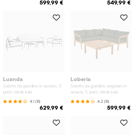
599,99 €
549,99 €
Luanda
Loberia
Salotto da giardino in acciaio, 5
Salotto da giardino angolare in
posti, Verde kaki
acacia, 5 posti, Verde kaki
4.1 (15)
4.2 (15)
629,99 €
599,99 €