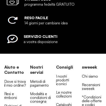
programma fedeltà GRATUITO
RESO FACILE
14 giorni per cambiare idea
SERVIZIO CLIENTI
a vostra disposizione
Aiuto e
Nostri
Consigli
sweeek
Contatto
servizi
I nostri
Chi siamo
prodotti
Dove si trova
Metodi di
iconici
Recensioni
il mio ordine?
pagamento
sweeek
Le nostre
Resi e
Modalità e
collezioni
*Condizioni
rimborsi
condizioni di
delle offerte
consegna
Cataloghi
e codici
Richiami di