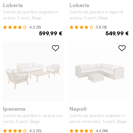
Loberia
Loberia
Salotto da giardino angolare in
Salotto da giardino in legno di
acacia, 5 posti, Beige
acacia, 5 posti, Beige
4.2 (15)
3.8 (13)
599,99 €
549,99 €
Ipanema
Napoli
Salotto da giardino in acacia con
Salotto da giardino angolare in
corda, 5 posti, Beige
resina intrecciata, 5 posti, Beige
4.2 (10)
4.6 (94)