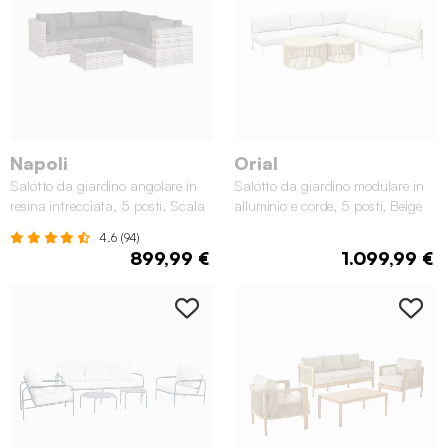
Napoli
Orial
Salotto da giardino angolare in
Salotto da giardino modulare in
resina intrecciata, 5 posti, Scala
alluminio e corde, 5 posti, Beige
di grigi
4.6 (94)
899,99 €
1.099,99 €