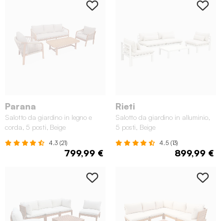
Parana
Rieti
Salotto da giardino in legno e
Salotto da giardino in alluminio,
corda, 5 posti, Beige
5 posti, Beige
4.3 (21)
4.5 (13)
799,99 €
899,99 €