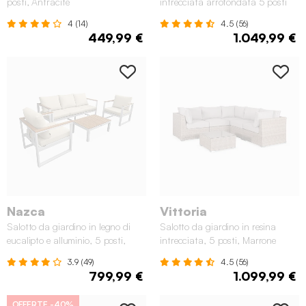
posti, Antracite
intrecciata arrotondata 5 posti
grigio scuro
4 (14)
4.5 (56)
449,99 €
1.049,99 €
Nazca
Vittoria
Salotto da giardino in legno di
Salotto da giardino in resina
eucalipto e alluminio, 5 posti,
intrecciata, 5 posti, Marrone
Bianco
naturale
3.9 (49)
4.5 (56)
799,99 €
1.099,99 €
OFFERTE
-40%