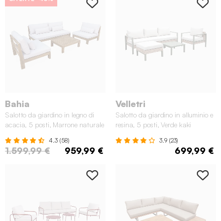
Bahia
Velletri
Salotto da giardino in legno di
Salotto da giardino in alluminio e
acacia, 5 posti, Marrone naturale
resina, 5 posti, Verde kaki
4.3 (58)
3.9 (23)
1.599,99 €
959,99 €
699,99 €