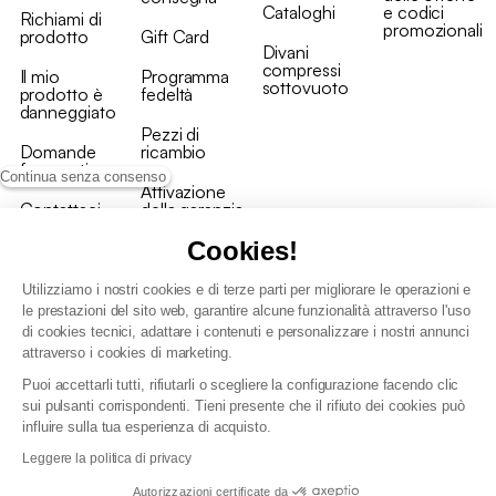
Cataloghi
e codici
Richiami di
promozionali
prodotto
Gift Card
Divani
compressi
Il mio
Programma
sottovuoto
prodotto è
fedeltà
danneggiato
Pezzi di
Domande
ricambio
frequenti
Continua senza consenso
Attivazione
Contattaci
della garanzia
Cookies!
Utilizziamo i nostri cookies e di terze parti per migliorare le operazioni e
le prestazioni del sito web, garantire alcune funzionalità attraverso l'uso
di cookies tecnici, adattare i contenuti e personalizzare i nostri annunci
Condizioni generali vendita
attraverso i cookies di marketing.
Condizioni Generali d'Uso del Programma Fedeltà
Puoi accettarli tutti, rifiutarli o scegliere la configurazione facendo clic
Politica di gestione dei dati personali e dei cookie
sui pulsanti corrispondenti. Tieni presente che il rifiuto dei cookies può
Condizioni generali di vendita per clienti professionali
influire sulla tua esperienza di acquisto.
Dichiarazione di accessibilità
Leggere la politica di privacy
Autorizzazioni certificate da