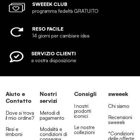
SWEEEK CLUB
programma fedeltà GRATUITO
RESO FACILE
14 giorni per cambiare idea
SERVIZIO CLIENTI
a vostra disposizione
Aiuto e
Nostri
Consigli
sweeek
Contatto
servizi
I nostri
Chi siamo
prodotti
Dove si trova
Metodi di
iconici
Recensioni
il mio ordine?
pagamento
sweeek
Le nostre
Resi e
Modalità e
collezioni
*Condizioni
rimborsi
condizioni di
delle offerte
consegna