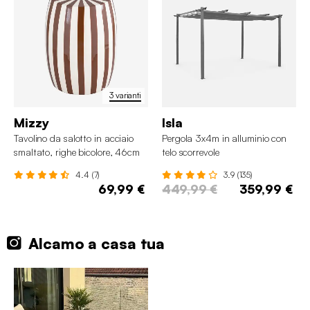
3 varianti
Mizzy
Isla
Tavolino da salotto in acciaio
Pergola 3x4m in alluminio con
smaltato, righe bicolore, 46cm
telo scorrevole
4.4 (7)
3.9 (135)
69,99 €
449,99 €
359,99 €
Alcamo a casa tua