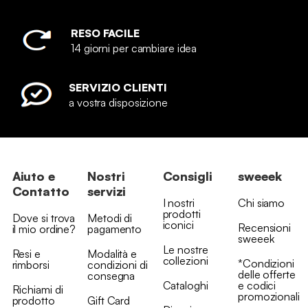
RESO FACILE
14 giorni per cambiare idea
SERVIZIO CLIENTI
a vostra disposizione
Aiuto e
Nostri
Consigli
sweeek
Contatto
servizi
I nostri
Chi siamo
prodotti
Dove si trova
Metodi di
iconici
Recensioni
il mio ordine?
pagamento
sweeek
Le nostre
Resi e
Modalità e
collezioni
*Condizioni
rimborsi
condizioni di
delle offerte
consegna
Cataloghi
e codici
Richiami di
promozionali
prodotto
Gift Card