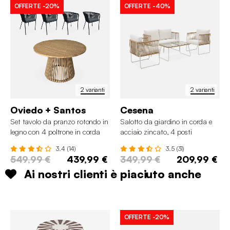
OFFERTE
-20%
OFFERTE
-40%
2 varianti
2 varianti
Oviedo + Santos
Cesena
Set tavolo da pranzo rotondo in
Salotto da giardino in corda e
legno con 4 poltrone in corda
acciaio zincato, 4 posti
3.4 (14)
3.5 (31)
549,99 €
439,99 €
349,99 €
209,99 €
Ai nostri clienti è piaciuto anche
OFFERTE
-20%