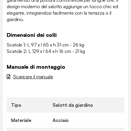
garantendo una postura confortevole per lunghe ore. Il
design moderno del salotto aggiunge un tocco chic ed
elegante, integrandosi facilmente con la terrazza o il
giardino.
Dimensioni dei colli
Scatole 1: L 97 x l 65 x h 31 cm - 26 kg
Scatole 2: L 129 x l 64 x h 16 cm - 21 kg
Manuale di montaggio
Scaricare il manuale
Tipo
Salotti da giardino
Materiale
Acciaio