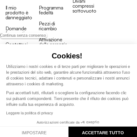
Divani
compressi
Il mio
Programma
sottovuoto
prodotto è
fedeltà
danneggiato
Pezzi di
Domande
ricambio
frequenti
Continua senza consenso
Attivazione
Contattaci
della garanzia
Cookies!
Utilizziamo i nostri cookies e di terze parti per migliorare le operazioni e
le prestazioni del sito web, garantire alcune funzionalità attraverso l'uso
di cookies tecnici, adattare i contenuti e personalizzare i nostri annunci
Condizioni generali vendita
attraverso i cookies di marketing.
Condizioni Generali d'Uso del Programma Fedeltà
Puoi accettarli tutti, rifiutarli o scegliere la configurazione facendo clic
Politica di gestione dei dati personali e dei cookie
sui pulsanti corrispondenti. Tieni presente che il rifiuto dei cookies può
Condizioni generali di vendita per clienti professionali
influire sulla tua esperienza di acquisto.
Dichiarazione di accessibilità
Leggere la politica di privacy
Autorizzazioni certificate da
IMPOSTARE
ACCETTARE TUTTO