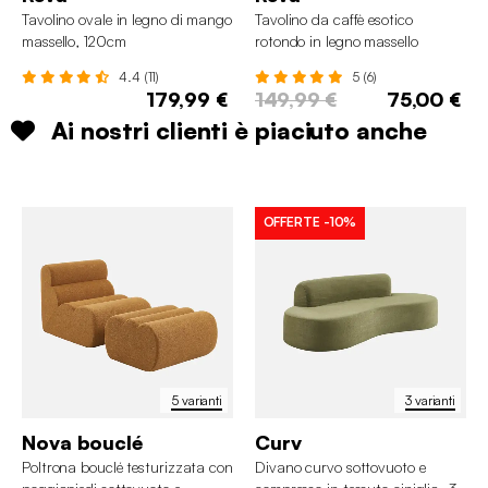
Tavolino ovale in legno di mango
Tavolino da caffè esotico
massello, 120cm
rotondo in legno massello
4.4 (11)
5 (6)
179,99 €
149,99 €
75,00 €
Ai nostri clienti è piaciuto anche
OFFERTE
-10%
5 varianti
3 varianti
Nova bouclé
Curv
Poltrona bouclé testurizzata con
Divano curvo sottovuoto e