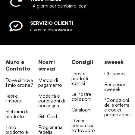
14 giorni per cambiare idea
SERVIZIO CLIENTI
a vostra disposizione
Aiuto e
Nostri
Consigli
sweeek
Contatto
servizi
I nostri
Chi siamo
prodotti
Dove si trova
Metodi di
iconici
Recensioni
il mio ordine?
pagamento
sweeek
Le nostre
Resi e
Modalità e
collezioni
*Condizioni
rimborsi
condizioni di
delle offerte
consegna
Cataloghi
e codici
Richiami di
promozionali
prodotto
Gift Card
Divani
compressi
Il mio
Programma
sottovuoto
prodotto è
fedeltà