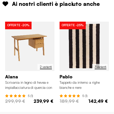
Ai nostri clienti è piaciuto anche
OFFERTE
-20%
OFFERTE
-25%
2 varianti
3 varianti
Alana
Pablo
Scrivania in legno di hevea e
Tappeto da interno a righe
impiallacciatura di quercia con
bianche e nere
2 cassetti
5 (1)
5 (1)
299,99 €
239,99 €
189,99 €
142,49 €