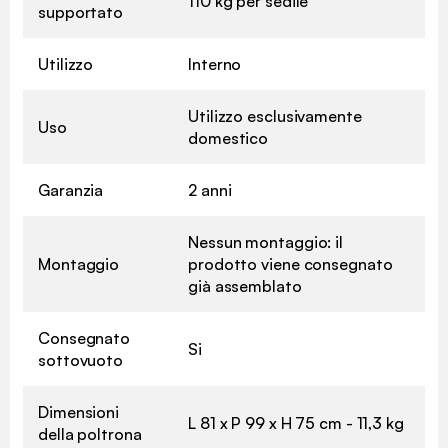
110 kg per sedile
supportato
Utilizzo
Interno
Utilizzo esclusivamente
Uso
domestico
Garanzia
2 anni
Nessun montaggio: il
Montaggio
prodotto viene consegnato
già assemblato
Consegnato
Si
sottovuoto
Dimensioni
L 81 x P 99 x H 75 cm - 11,3 kg
della poltrona