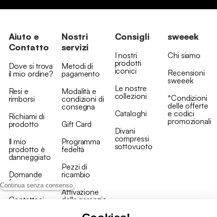
Aiuto e
Nostri
Consigli
sweeek
Contatto
servizi
I nostri
Chi siamo
prodotti
Dove si trova
Metodi di
iconici
Recensioni
il mio ordine?
pagamento
sweeek
Le nostre
Resi e
Modalità e
collezioni
*Condizioni
rimborsi
condizioni di
delle offerte
consegna
Cataloghi
e codici
Richiami di
promozionali
prodotto
Gift Card
Divani
compressi
Il mio
Programma
sottovuoto
prodotto è
fedeltà
danneggiato
Pezzi di
Domande
ricambio
frequenti
Continua senza consenso
Attivazione
Contattaci
della garanzia