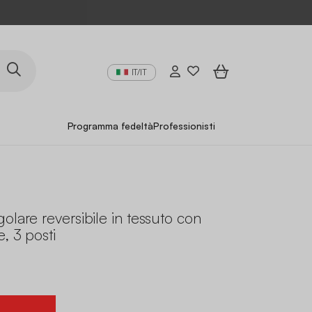
IT/IT
Programma fedeltà
Professionisti
olare reversibile in tessuto con
e, 3 posti