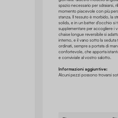
spazio necessario per sdraiarsi, r
momento piacevole con più pers
stanza. Il tessuto è morbido, la s
solida, e in un batter d'occhio si 
supplementare per accogliere i vo
chaise longue reversibile si adatt
interno, e il vano sotto la sedut
ordinati, sempre a portata di man
confortevole, che apporta ista
e conviviale al vostro salotto.
Informazioni aggiuntive:
Alcuni pezzi possono trovarsi sot