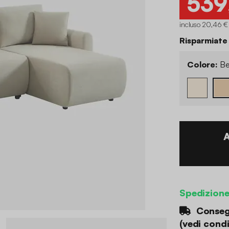
539
incluso 20,46 €
Risparmiate
Colore:
Be
Spedizion
Consegn
(
vedi condi