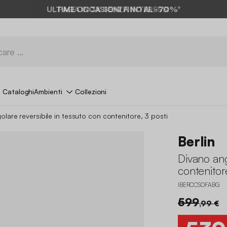
ULTIME OCCASIONI FINO AL -70%*
Cataloghi
Ambienti
Collezioni
lare reversibile in tessuto con contenitore, 3 posti
Berlin
Divano ang
contenitor
IBERCCSOFABG
599
,99 €