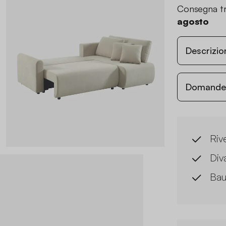
Consegna tr
agosto
Descrizio
Domande c
Riv
Div
Bau