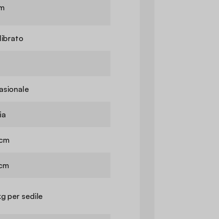
cm
librato
asionale
ia
 cm
 cm
kg per sedile