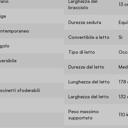
vano
Larghezza del
13 
bracciolo
ige
Durezza seduta
Equi
ntemporaneo
Convertibile a letto
Sí
golo
Tipo di letto
Occ
versibile
Durezza del letto
Med
Lunghezza del letto
178
scinetti sfoderabili
Larghezza del letto
132
Peso massimo
110 
supportato