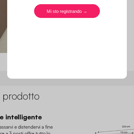
 prodotto
 intelligente
assarvi e distendervi a fine
 a 3 posti offre tutto lo