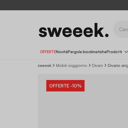
OFFERTE
Novità
Pergole bioclimatiche
Prodotti
sweeek
Mobili soggiorno
Divani
Divano ango
OFFERTE
-10%