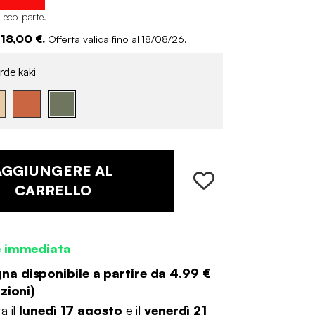
i eco-parte
.
 18,00 €.
Offerta valida fino al 18/08/26.
rde kaki
AGGIUNGERE AL
CARRELLO
e immediata
a disponibile a partire da
4.99 €
zioni
)
a il
lunedì 17 agosto
e il
venerdì 21