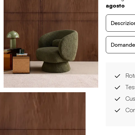
agosto
Descrizio
Domande c
Rot
Tes
Cus
Con