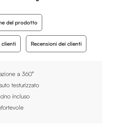
ne del prodotto
lienti
Recensioni dei clienti
azione a 360°
suto testurizzato
cino incluso
fortevole