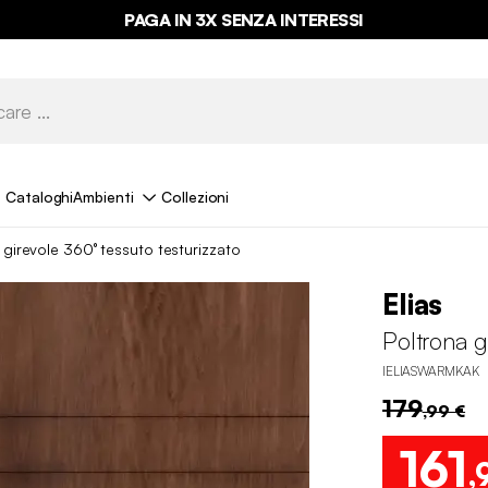
PAGA IN 3X SENZA INTERESSI
Cataloghi
Ambienti
Collezioni
 girevole 360° tessuto testurizzato
Elias
Poltrona g
IELIASWARMKAK
179
,99 €
161
,