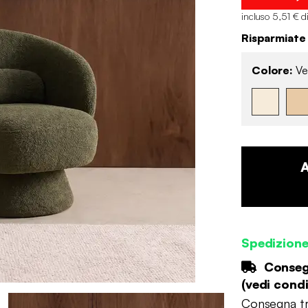
incluso 5,51 € d
Risparmiate
Colore:
Ve
Spedizion
Consegn
(
vedi condi
Consegna tr