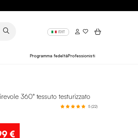
IT/IT
Programma fedeltà
Professionisti
irevole 360° tessuto testurizzato
5 (22)
99 €