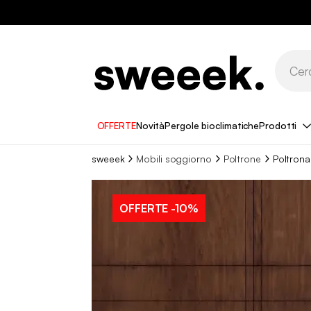
OFFERTE
Novità
Pergole bioclimatiche
Prodotti
sweeek
Mobili soggiorno
Poltrone
Poltrona
OFFERTE
-10%