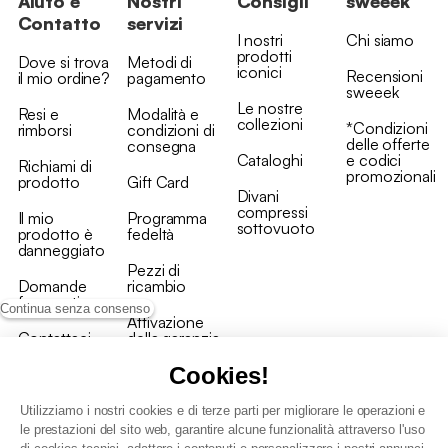
Aiuto e
Nostri
Consigli
sweeek
Contatto
servizi
I nostri
Chi siamo
prodotti
Dove si trova
Metodi di
iconici
Recensioni
il mio ordine?
pagamento
sweeek
Le nostre
Resi e
Modalità e
collezioni
*Condizioni
rimborsi
condizioni di
delle offerte
consegna
Cataloghi
e codici
Richiami di
promozionali
prodotto
Gift Card
Divani
compressi
Il mio
Programma
sottovuoto
prodotto è
fedeltà
danneggiato
Pezzi di
Domande
ricambio
frequenti
Continua senza consenso
Attivazione
Contattaci
della garanzia
Cookies!
Utilizziamo i nostri cookies e di terze parti per migliorare le operazioni e
le prestazioni del sito web, garantire alcune funzionalità attraverso l'uso