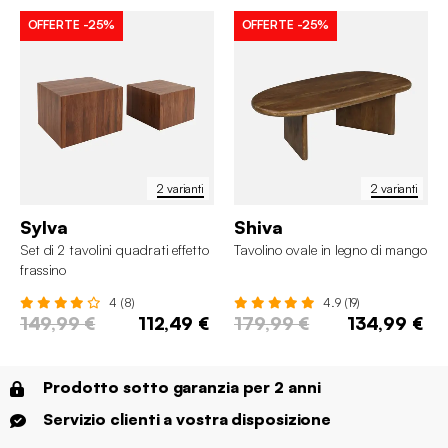
OFFERTE
-25%
OFFERTE
-25%
2 varianti
2 varianti
Sylva
Shiva
Set di 2 tavolini quadrati effetto
Tavolino ovale in legno di mango
frassino
4 (8)
4.9 (19)
149,99 €
112,49 €
179,99 €
134,99 €
Prodotto sotto garanzia per 2 anni
Servizio clienti a vostra disposizione