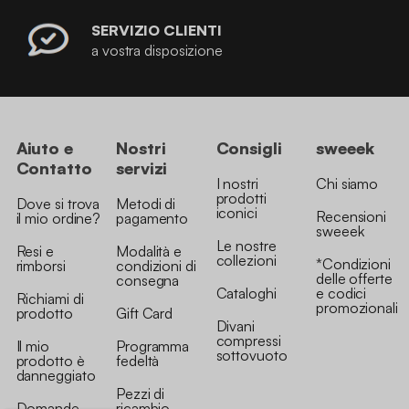
SERVIZIO CLIENTI
a vostra disposizione
Aiuto e
Nostri
Consigli
sweeek
Contatto
servizi
I nostri
Chi siamo
prodotti
Dove si trova
Metodi di
iconici
Recensioni
il mio ordine?
pagamento
sweeek
Le nostre
Resi e
Modalità e
collezioni
*Condizioni
rimborsi
condizioni di
delle offerte
consegna
Cataloghi
e codici
Richiami di
promozionali
prodotto
Gift Card
Divani
compressi
Il mio
Programma
sottovuoto
prodotto è
fedeltà
danneggiato
Pezzi di
Domande
ricambio