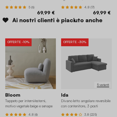
5 (6)
4.8 (17)
69,99 €
69,99 €
Ai nostri clienti è piaciuto anche
OFFERTE
-10%
OFFERTE
-30%
5 varianti
Bloom
Ida
Tappeto per interni/esterni,
Divano letto angolare reversibile
motivo vegetale beige e senape
con contenitore, 3 posti
4.8 (6)
3.8 (225)