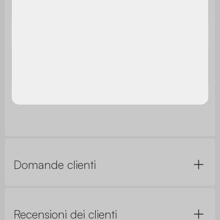
Montaggio
istruzioni sono fornite.
Tavolino
30,5 x H 43,5 cm
Peso massimo
75 kg
supportato
Peso netto
3,3 kg
Domande clienti
Recensioni dei clienti