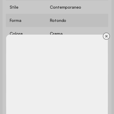
Stile
Contemporaneo
Forma
Rotondo
Colore
Crema
✖
Materiale
Ferro
Utilizzo
Interno
Utilizzo esclusivamente
Uso
domestico
Garanzia
2 anni
Il montaggio è semplice, le