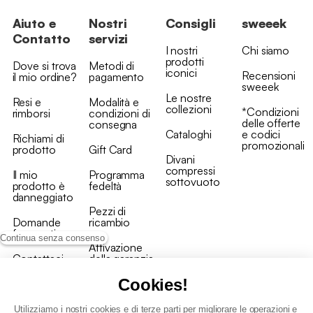
Aiuto e
Nostri
Consigli
sweeek
Contatto
servizi
I nostri
Chi siamo
prodotti
Dove si trova
Metodi di
iconici
Recensioni
il mio ordine?
pagamento
sweeek
Le nostre
Resi e
Modalità e
collezioni
*Condizioni
rimborsi
condizioni di
delle offerte
consegna
Cataloghi
e codici
Richiami di
promozionali
prodotto
Gift Card
Divani
compressi
Il mio
Programma
sottovuoto
prodotto è
fedeltà
danneggiato
Pezzi di
Domande
ricambio
frequenti
Continua senza consenso
Attivazione
Contattaci
della garanzia
Cookies!
Utilizziamo i nostri cookies e di terze parti per migliorare le operazioni e