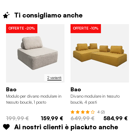
Ti consigliamo
anche
OFFERTE
-20%
OFFERTE
-10%
2 varianti
Bao
Bao
Modulo per divano modulare in
Divano modulare in tessuto
tessuto bouclé, 1 posto
bouclé, 4 posti
4 (2)
199,99 €
159,99 €
649,99 €
584,99 €
Ai nostri clienti è piaciuto anche