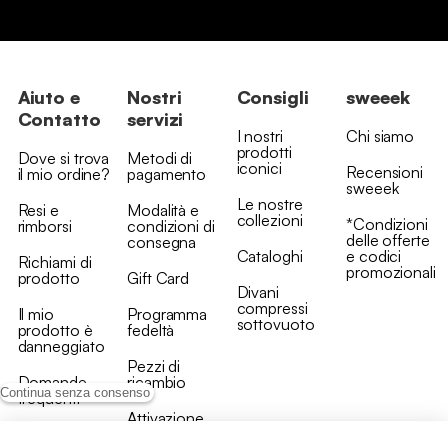
Aiuto e
Nostri
Consigli
sweeek
Contatto
servizi
I nostri
Chi siamo
prodotti
Dove si trova
Metodi di
iconici
Recensioni
il mio ordine?
pagamento
sweeek
Le nostre
Resi e
Modalità e
collezioni
*Condizioni
rimborsi
condizioni di
delle offerte
consegna
Cataloghi
e codici
Richiami di
promozionali
prodotto
Gift Card
Divani
compressi
Il mio
Programma
sottovuoto
prodotto è
fedeltà
danneggiato
Pezzi di
Domande
ricambio
Continua senza consenso
frequenti
Attivazione
Contattaci
della garanzia