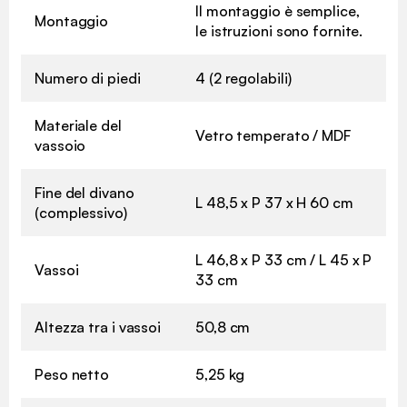
Il montaggio è semplice,
Montaggio
le istruzioni sono fornite.
Numero di piedi
4 (2 regolabili)
Materiale del
Vetro temperato / MDF
vassoio
Fine del divano
L 48,5 x P 37 x H 60 cm
(complessivo)
L 46,8 x P 33 cm / L 45 x P
Vassoi
33 cm
Altezza tra i vassoi
50,8 cm
Peso netto
5,25 kg