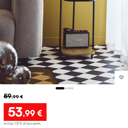
59
,99 €
53
,99 €
incluso 1,12 € di eco-parte
.