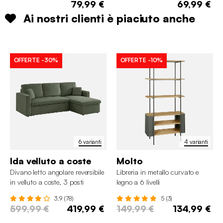
79,99 €
69,99 €
Ai nostri clienti è piaciuto anche
OFFERTE
-30%
OFFERTE
-10%
6 varianti
4 varianti
Ida velluto a coste
Molto
Divano letto angolare reversibile
Libreria in metallo curvato e
in velluto a coste, 3 posti
legno a 6 livelli
3.9 (78)
5 (3)
599,99 €
419,99 €
149,99 €
134,99 €