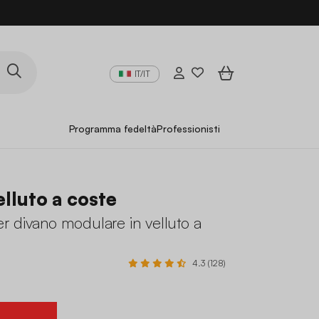
IT/IT
Programma fedeltà
Professionisti
elluto a coste
r divano modulare in velluto a
4.3 (128)