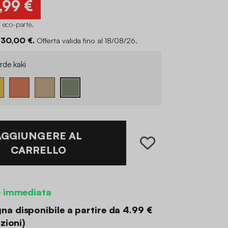
,99 €
i eco-parte
.
 30,00 €.
Offerta valida fino al 18/08/26.
rde kaki
AGGIUNGERE AL
CARRELLO
e immediata
a disponibile a partire da
4.99 €
zioni
)