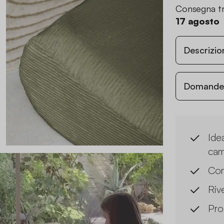
Consegna tr
17 agosto
Descrizio
Domande c
Idea
cam
Co
Riv
Pro