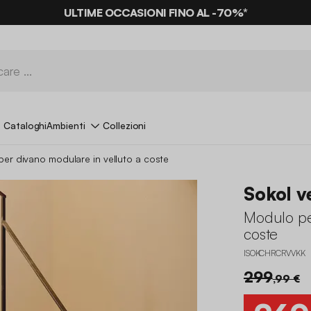
ULTIME OCCASIONI FINO AL -70%*
Cataloghi
Ambienti
Collezioni
er divano modulare in velluto a coste
Sokol v
Modulo pe
coste
ISOKCHRCRVVKK
299
,99 €