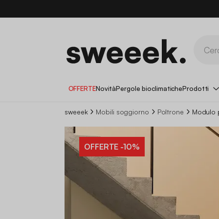
OFFERTE
Novità
Pergole bioclimatiche
Prodotti
sweeek
Mobili soggiorno
Poltrone
Modulo p
OFFERTE
-10%