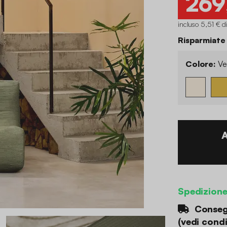
269
incluso 5,51 € d
Risparmiate
Colore:
Ve
Spedizion
Consegn
(
vedi condi