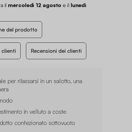
a il
mercoledì 12 agosto
e il
lunedì
ne del prodotto
lienti
Recensioni dei clienti
le per rilassarsi in un salotto, una
era
modo
estimento in velluto a coste
dotto confezionato sottovuoto