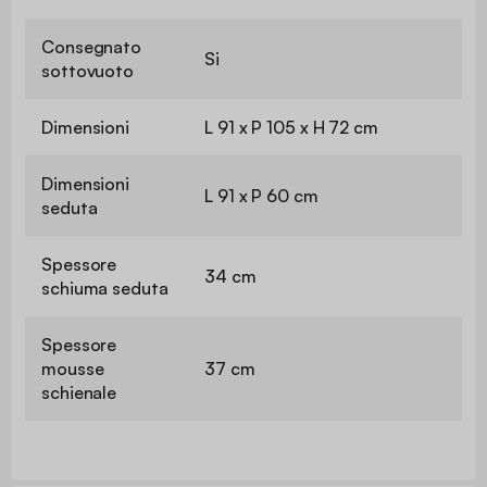
Consegnato
Si
sottovuoto
Dimensioni
L 91 x P 105 x H 72 cm
Dimensioni
L 91 x P 60 cm
seduta
Spessore
34 cm
schiuma seduta
Spessore
mousse
37 cm
schienale