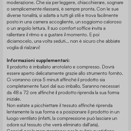
moderazione. Che sia per leggere, chiacchierare, sognare
o semplicemente rilassarsi, è sempre pronta. Con le sue
diverse tonalità, si adatta a tutti gli stili e trova facilmente
posto in una camera accogliente, un soggiorno caloroso
o un angolo lettura. Il suo comfort soffice invita a
rallentare il ritmo e a gustare il momento. E poi
diciamocelo, una volta seduti... non è sicuro che abbiate
voglia di rialzarvi!
Informazioni supplementari:
Il prodotto è imballato arrotolato e compresso. Dovrà
essere aperto delicatamente grazie allo strumento fornito.
Ci vorranno circa 5 minuti affinché il prodotto sia
completamente fuori dal suo imballo. Saranno necessari
da 48 a 72 ore affinché il prodotto riprenda la sua forma
iniziale.
Non esitate a picchiettare il tessuto affinché riprenda
lentamente la sua forma e a posizionare il prodotto in un
luogo ventilato (infatti, la compressione può lasciare un
odore sul tessuto che verrà eliminato dall'aria).