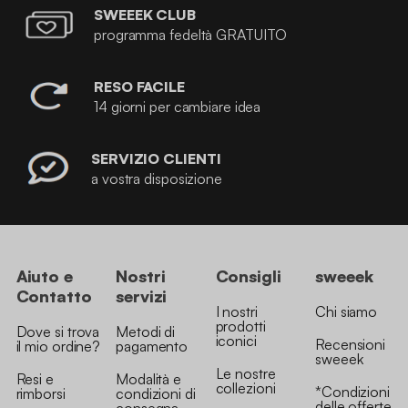
SWEEEK CLUB
programma fedeltà GRATUITO
RESO FACILE
14 giorni per cambiare idea
SERVIZIO CLIENTI
a vostra disposizione
Aiuto e
Nostri
Consigli
sweeek
Contatto
servizi
I nostri
Chi siamo
prodotti
Dove si trova
Metodi di
iconici
Recensioni
il mio ordine?
pagamento
sweeek
Le nostre
Resi e
Modalità e
collezioni
*Condizioni
rimborsi
condizioni di
delle offerte
consegna