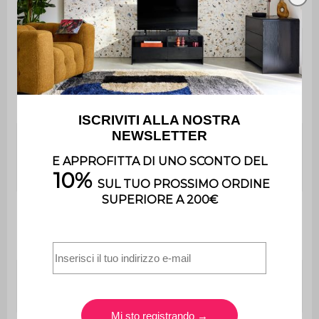
Rivestimento del sedile
Velluto a coste
Densità del tessuto
330 g/m²
Rivestimento
PU
Densità della
Poliuretano espanso
schiuma della
(30kg/m3)
seduta
Densità della
Poliuretano espanso
schiuma dello
(30kg/m3)
schienale
Altezza della
35 cm
seduta