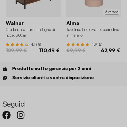
6 varianti
Walnut
Alma
Credenza a 1 anta in legno di
Tavolino, fine divano, comodino
noce, 80cm
in metallo
4.1 (18)
4.9 (12)
129,99 €
110,49 €
69,99 €
62,99 €
Prodotto sotto garanzia per 2 anni
Servizio clienti a vostra disposizione
Seguici