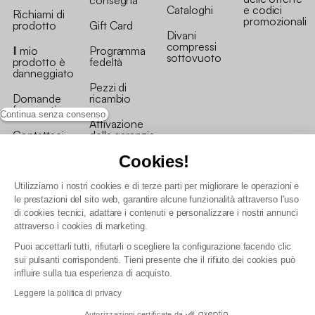
Cataloghi
e codici
Richiami di
promozionali
prodotto
Gift Card
Divani
compressi
Il mio
Programma
sottovuoto
prodotto è
fedeltà
danneggiato
Pezzi di
Domande
ricambio
frequenti
Continua senza consenso
Attivazione
Contattaci
della garanzia
Cookies!
Utilizziamo i nostri cookies e di terze parti per migliorare le operazioni e
le prestazioni del sito web, garantire alcune funzionalità attraverso l'uso
di cookies tecnici, adattare i contenuti e personalizzare i nostri annunci
Condizioni generali vendita
attraverso i cookies di marketing.
Condizioni Generali d'Uso del Programma Fedeltà
Puoi accettarli tutti, rifiutarli o scegliere la configurazione facendo clic
Politica di gestione dei dati personali e dei cookie
sui pulsanti corrispondenti. Tieni presente che il rifiuto dei cookies può
Condizioni generali di vendita per clienti professionali
influire sulla tua esperienza di acquisto.
Dichiarazione di accessibilità
Leggere la politica di privacy
Autorizzazioni certificate da