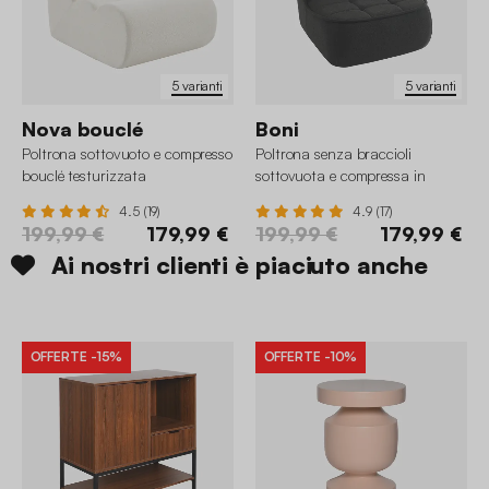
5 varianti
5 varianti
Nova bouclé
Boni
Poltrona sottovuoto e compresso
Poltrona senza braccioli
bouclé testurizzata
sottovuota e compressa in
bouclé testurizzato
4.5 (19)
4.9 (17)
199,99 €
179,99 €
199,99 €
179,99 €
Ai nostri clienti è piaciuto anche
OFFERTE
-15%
OFFERTE
-10%