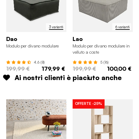
3 varianti
6 varianti
Dao
Lao
Modulo per divano modulare
Modulo per divano modulare in
velluto a coste
4.6 (8)
5 (16)
199,99 €
179,99 €
199,99 €
100,00 €
Ai nostri clienti è piaciuto anche
OFFERTE
-25%