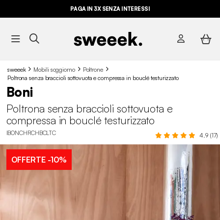
PAGA IN 3X SENZA INTERESSI
sweeek
Mobili soggiorno
Poltrone
Poltrona senza braccioli sottovuota e compressa in bouclé testurizzato
Boni
Poltrona senza braccioli sottovuota e
compressa in bouclé testurizzato
IBONCHRCHBCLTC
4.9 (17)
OFFERTE
-10%