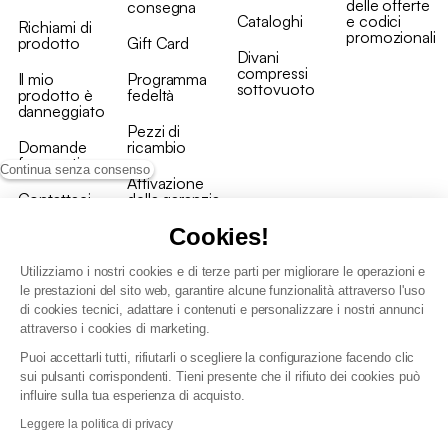
delle offerte
consegna
Cataloghi
e codici
Richiami di
promozionali
prodotto
Gift Card
Divani
compressi
Il mio
Programma
sottovuoto
prodotto è
fedeltà
danneggiato
Pezzi di
Domande
ricambio
frequenti
Continua senza consenso
Attivazione
Contattaci
della garanzia
Cookies!
Utilizziamo i nostri cookies e di terze parti per migliorare le operazioni e
le prestazioni del sito web, garantire alcune funzionalità attraverso l'uso
di cookies tecnici, adattare i contenuti e personalizzare i nostri annunci
Condizioni generali vendita
attraverso i cookies di marketing.
Condizioni Generali d'Uso del Programma Fedeltà
Puoi accettarli tutti, rifiutarli o scegliere la configurazione facendo clic
Politica di gestione dei dati personali e dei cookie
sui pulsanti corrispondenti. Tieni presente che il rifiuto dei cookies può
Condizioni generali di vendita per clienti professionali
influire sulla tua esperienza di acquisto.
Dichiarazione di accessibilità
Leggere la politica di privacy