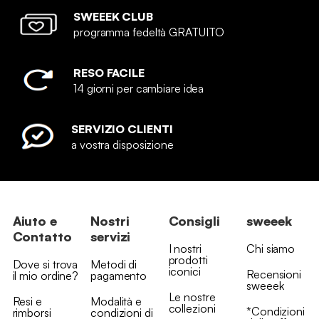
SWEEEK CLUB
programma fedeltà GRATUITO
RESO FACILE
14 giorni per cambiare idea
SERVIZIO CLIENTI
a vostra disposizione
Aiuto e
Nostri
Consigli
sweeek
Contatto
servizi
I nostri
Chi siamo
prodotti
Dove si trova
Metodi di
iconici
Recensioni
il mio ordine?
pagamento
sweeek
Le nostre
Resi e
Modalità e
collezioni
*Condizioni
rimborsi
condizioni di