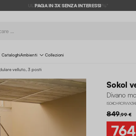
ULTIME OCCASIONI FINO AL -70%*
Cataloghi
Ambienti
Collezioni
ulare velluto, 3 posti
Sokol v
Divano mod
ISOKCHRCRVVX3K
849
,99 €
764