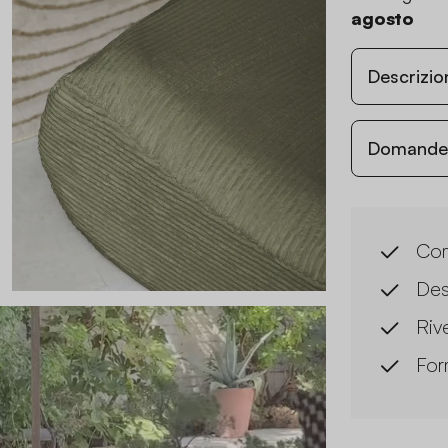
agosto
Descrizio
Domande c
Com
Des
Riv
For