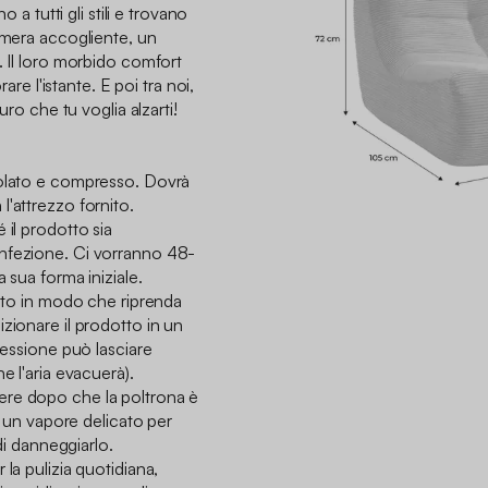
o a tutti gli stili e trovano
amera accogliente, un
. Il loro morbido comfort
rare l'istante. E poi tra noi,
uro che tu voglia alzarti!
tolato e compresso. Dovrà
'attrezzo fornito.
 il prodotto sia
nfezione. Ci vorranno 48-
 sua forma iniziale.
suto in modo che riprenda
zionare il prodotto in un
ressione può lasciare
e l'aria evacuerà).
ere dopo che la poltrona è
re un vapore delicato per
 di danneggiarlo.
la pulizia quotidiana,