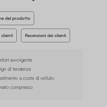
ne del prodotto
lienti
Recensioni dei clienti
fort avvolgente
ign di tendenza
estimento a coste di velluto
mato compresso