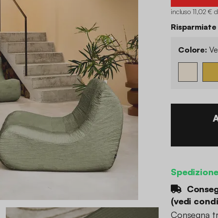
incluso 11,02 € 
Risparmiate
Colore:
Ve
Spedizion
Consegn
(
vedi condi
Consegna tr