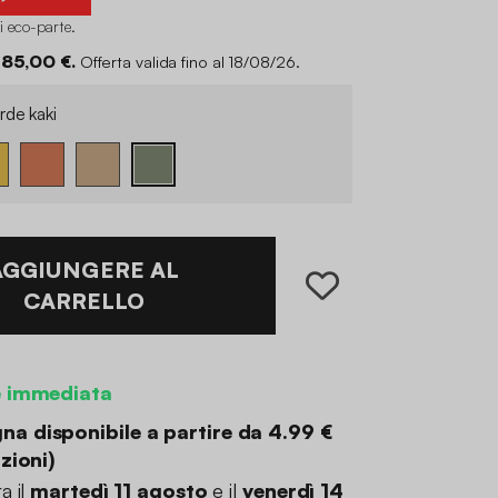
di eco-parte
.
 85,00 €.
Offerta valida fino al 18/08/26.
rde kaki
AGGIUNGERE AL
CARRELLO
e immediata
a disponibile a partire da
4.99 €
zioni
)
a il
martedì 11 agosto
e il
venerdì 14