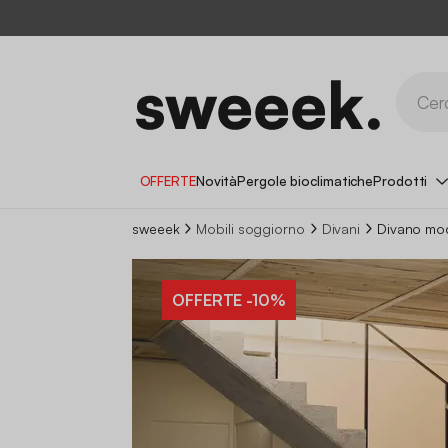
OFFERTE
Novità
Pergole bioclimatiche
Prodotti
sweeek
Mobili soggiorno
Divani
Divano mod
OFFERTE
-10%