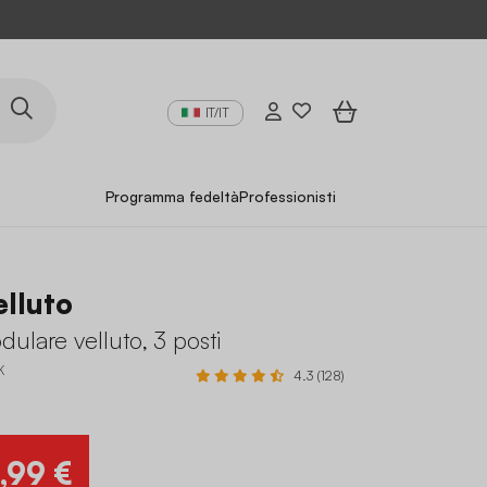
IT/IT
Programma fedeltà
Professionisti
elluto
ulare velluto, 3 posti
K
4.3 (128)
,99 €