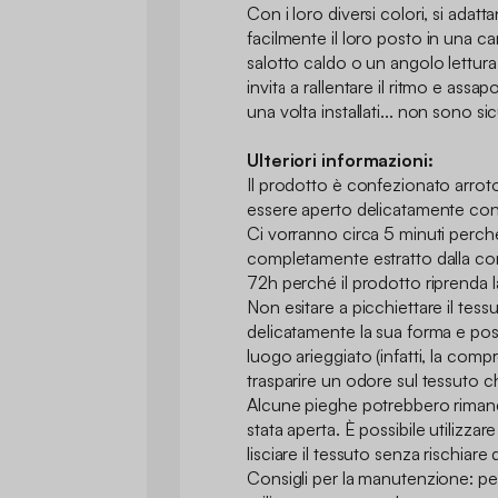
Con i loro diversi colori, si adattan
facilmente il loro posto in una c
salotto caldo o un angolo lettura
invita a rallentare il ritmo e assapo
una volta installati... non sono sic
Ulteriori informazioni:
Il prodotto è confezionato arro
essere aperto delicatamente con l
Ci vorranno circa 5 minuti perché
completamente estratto dalla co
72h perché il prodotto riprenda la
Non esitare a picchiettare il tes
delicatamente la sua forma e posi
luogo arieggiato (infatti, la comp
trasparire un odore sul tessuto ch
Alcune pieghe potrebbero riman
stata aperta. È possibile utilizza
lisciare il tessuto senza rischiare
Consigli per la manutenzione: per 