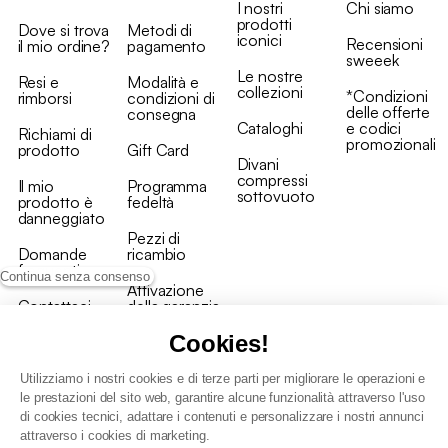
I nostri
Chi siamo
prodotti
Dove si trova
Metodi di
iconici
Recensioni
il mio ordine?
pagamento
sweeek
Le nostre
Resi e
Modalità e
collezioni
*Condizioni
rimborsi
condizioni di
delle offerte
consegna
Cataloghi
e codici
Richiami di
promozionali
prodotto
Gift Card
Divani
compressi
Il mio
Programma
sottovuoto
prodotto è
fedeltà
danneggiato
Pezzi di
Domande
ricambio
frequenti
Continua senza consenso
Attivazione
Contattaci
della garanzia
Cookies!
Utilizziamo i nostri cookies e di terze parti per migliorare le operazioni e
le prestazioni del sito web, garantire alcune funzionalità attraverso l'uso
di cookies tecnici, adattare i contenuti e personalizzare i nostri annunci
Condizioni generali vendita
attraverso i cookies di marketing.