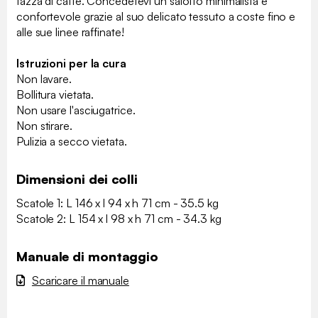
tazza di caffè. Concedetevi un salotto minimalista e
confortevole grazie al suo delicato tessuto a coste fino e
alle sue linee raffinate!
Istruzioni per la cura
Non lavare.
Bollitura vietata.
Non usare l'asciugatrice.
Non stirare.
Pulizia a secco vietata.
Dimensioni dei colli
Scatole 1: L 146 x l 94 x h 71 cm - 35.5 kg
Scatole 2: L 154 x l 98 x h 71 cm - 34.3 kg
Manuale di montaggio
Scaricare il manuale