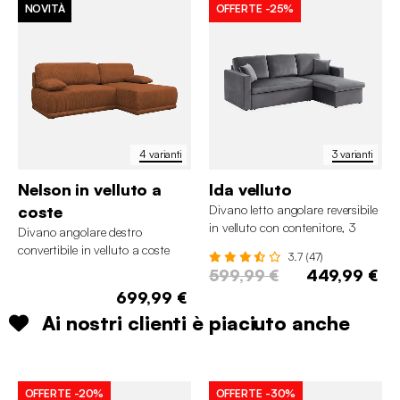
NOVITÀ
OFFERTE
-25%
4 varianti
3 varianti
Nelson in velluto a
Ida velluto
coste
Divano letto angolare reversibile
in velluto con contenitore, 3
Divano angolare destro
posti
convertibile in velluto a coste
3.7 (47)
con contenitore, 3 posti
599,99 €
449,99 €
699,99 €
Ai nostri clienti è piaciuto anche
OFFERTE
-20%
OFFERTE
-30%