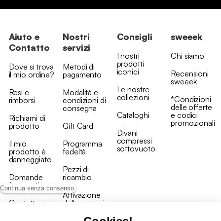
Aiuto e
Nostri
Consigli
sweeek
Contatto
servizi
I nostri
Chi siamo
prodotti
Dove si trova
Metodi di
iconici
Recensioni
il mio ordine?
pagamento
sweeek
Le nostre
Resi e
Modalità e
collezioni
*Condizioni
rimborsi
condizioni di
delle offerte
consegna
Cataloghi
e codici
Richiami di
promozionali
prodotto
Gift Card
Divani
compressi
Il mio
Programma
sottovuoto
prodotto è
fedeltà
danneggiato
Pezzi di
Domande
ricambio
frequenti
Continua senza consenso
Attivazione
Contattaci
della garanzia