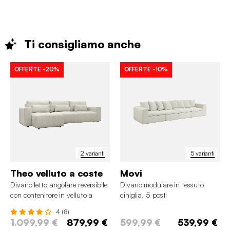
Ti consigliamo
anche
OFFERTE
-20%
OFFERTE
-10%
2 varianti
5 varianti
Theo velluto a coste
Movi
Divano letto angolare reversibile
Divano modulare in tessuto
con contenitore in velluto a
ciniglia, 5 posti
coste, da 3 a 5 posti
4 (8)
1.099,99 €
879,99 €
599,99 €
539,99 €