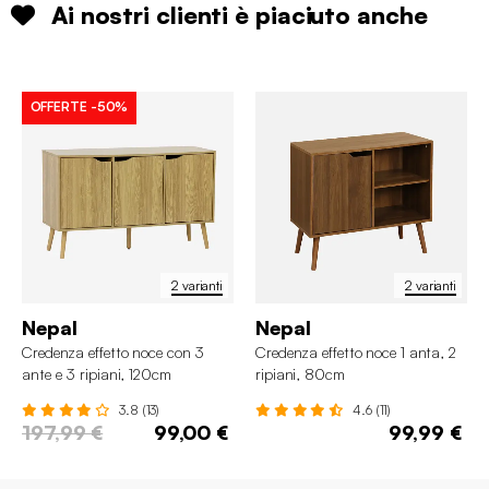
Ai nostri clienti è piaciuto anche
OFFERTE
-50%
2 varianti
2 varianti
Nepal
Nepal
Credenza effetto noce con 3
Credenza effetto noce 1 anta, 2
ante e 3 ripiani, 120cm
ripiani, 80cm
3.8 (13)
4.6 (11)
197,99 €
99,00 €
99,99 €