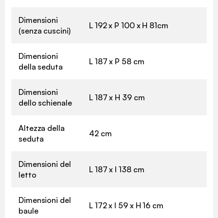
Dimensioni
L 192 x P 100 x H 81cm
(senza cuscini)
Dimensioni
L 187 x P 58 cm
della seduta
Dimensioni
L 187 x H 39 cm
dello schienale
Altezza della
42 cm
seduta
Dimensioni del
L 187 x l 138 cm
letto
Dimensioni del
L 172 x l 59 x H 16 cm
baule