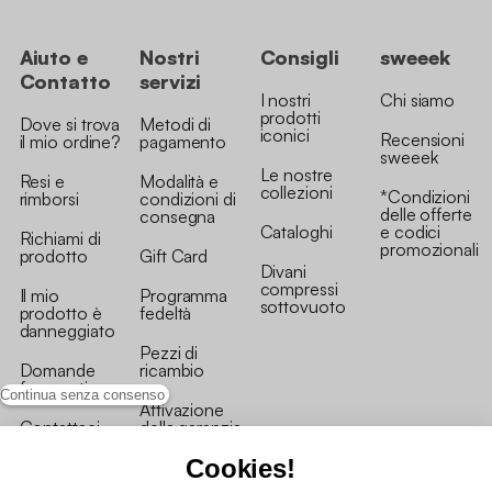
Aiuto e
Nostri
Consigli
sweeek
Contatto
servizi
I nostri
Chi siamo
prodotti
Dove si trova
Metodi di
iconici
Recensioni
il mio ordine?
pagamento
sweeek
Le nostre
Resi e
Modalità e
collezioni
*Condizioni
rimborsi
condizioni di
delle offerte
consegna
Cataloghi
e codici
Richiami di
promozionali
prodotto
Gift Card
Divani
compressi
Il mio
Programma
sottovuoto
prodotto è
fedeltà
danneggiato
Pezzi di
Domande
ricambio
frequenti
Continua senza consenso
Attivazione
Contattaci
della garanzia
Cookies!