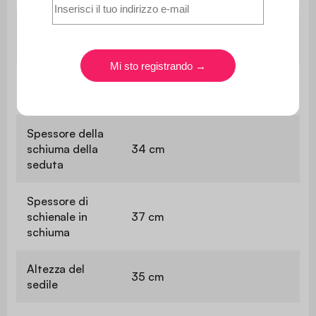
Rivestimento
Schiuma poliuretanica
seduta
(28kg/m3)
Garnissaggio
Schiuma poliuretanica
schienale
(28kg/m3)
Spessore della
schiuma della
34 cm
seduta
Spessore di
schienale in
37 cm
schiuma
Altezza del
35 cm
sedile