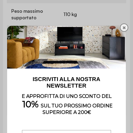
Peso massimo
110 kg
supportato
✖
Utilizzo esclusivamente
Uso
domestico
Garanzia
2 anni
Nessun montaggio: il
Montaggio
prodotto viene consegnato
già assemblato
Peso
11,4 kg
Consegnato
Si
sottovuoto