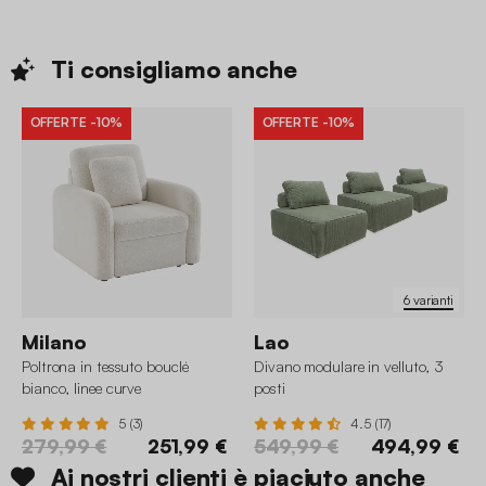
Ti consigliamo
anche
OFFERTE
-10%
OFFERTE
-10%
6 varianti
Milano
Lao
Poltrona in tessuto bouclé
Divano modulare in velluto, 3
bianco, linee curve
posti
5 (3)
4.5 (17)
279,99 €
251,99 €
549,99 €
494,99 €
Ai nostri clienti è piaciuto anche