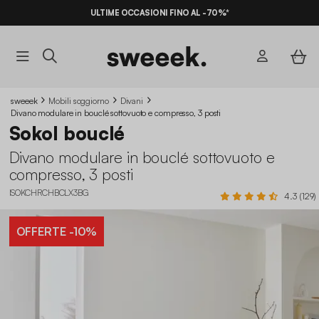
ULTIME OCCASIONI FINO AL -70%*
sweeek
Mobili soggiorno
Divani
Divano modulare in bouclé sottovuoto e compresso, 3 posti
Sokol bouclé
Divano modulare in bouclé sottovuoto e
compresso, 3 posti
ISOKCHRCHBCLX3BG
4.3 (129)
OFFERTE
-10%