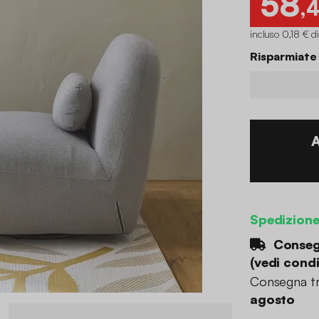
58
,
incluso 0,18 € d
Risparmiate
Spedizion
Consegn
(
vedi condi
Consegna tr
agosto