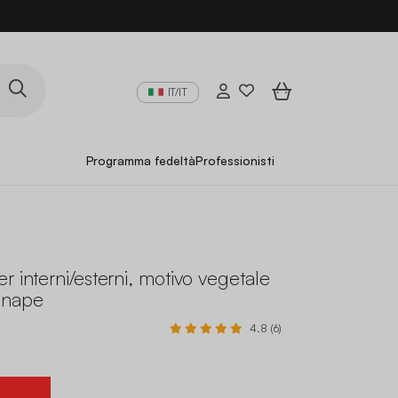
IT/IT
Programma fedeltà
Professionisti
r interni/esterni, motivo vegetale
enape
4.8 (6)