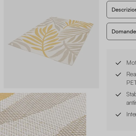
Descrizio
Domande c
Mot
Rea
PET 
Stab
ant
Int