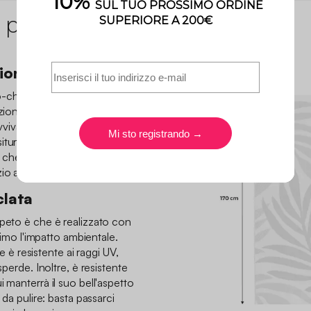
 prodotto
ione anni '50
ò-chic con questo tappeto,
zione anni '50 con il design
vare la terrazza o il
itura piatta presenta un
 che conferisce un tocco di
io abitativo.
clata
ppeto è che è realizzato con
inimo l'impatto ambientale.
ne è resistente ai raggi UV,
sperde. Inoltre, è resistente
 manterrà il suo bell'aspetto
 da pulire: basta passarci