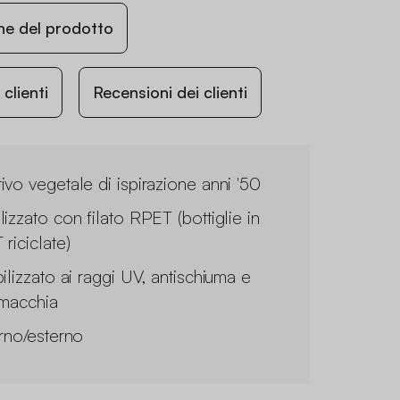
ne del prodotto
lienti
Recensioni dei clienti
ivo vegetale di ispirazione anni '50
lizzato con filato RPET (bottiglie in
riciclate)
ilizzato ai raggi UV, antischiuma e
imacchia
erno/esterno