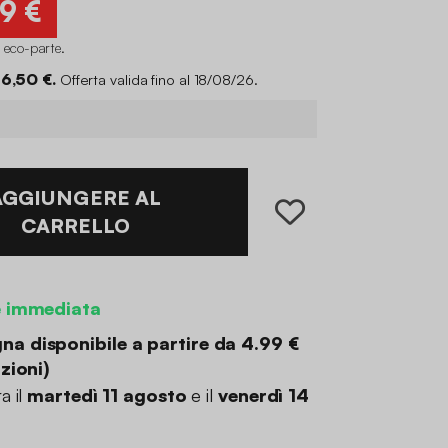
49 €
i eco-parte
.
 6,50 €.
Offerta valida fino al 18/08/26.
AGGIUNGERE AL
CARRELLO
e immediata
a disponibile a partire da
4.99 €
zioni
)
a il
martedì 11 agosto
e il
venerdì 14