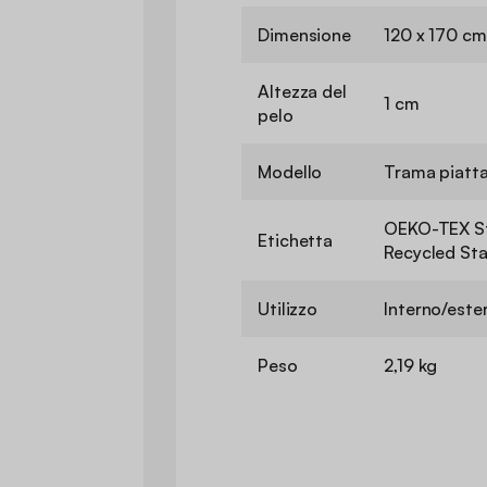
Dimensione
120 x 170 cm
Altezza del
1 cm
pelo
Modello
Trama piatt
OEKO-TEX St
Etichetta
Recycled St
Utilizzo
Interno/este
Peso
2,19 kg