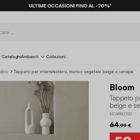
ULTIME OCCASIONI FINO AL -70%*
Cataloghi
Ambienti
Collezioni
rdino
Tappeto per interni/esterni, motivo vegetale beige e senape
Bloom
Tappeto pe
beige e s
IOCARBLO120
64
,99 €