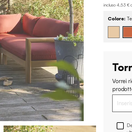
incluso 4,53 € 
Colore:
Te
Tor
Vorrei 
prodotto
De