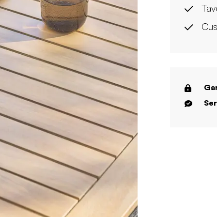
Tav
Cus
Gar
Ser