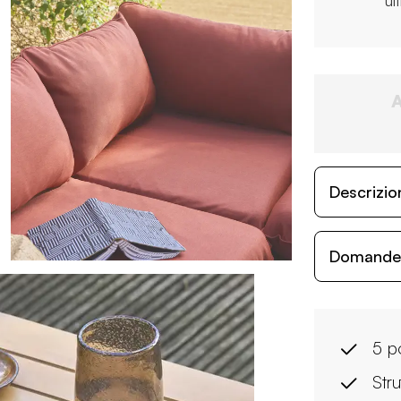
ul
Descrizio
Domande c
5 p
Stru