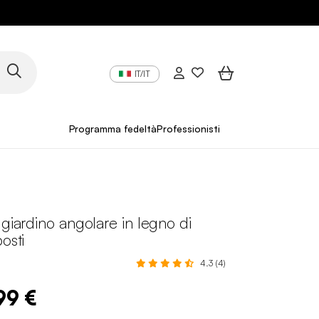
IT/IT
Programma fedeltà
Professionisti
 giardino angolare in legno di
osti
4.3 (4)
99 €