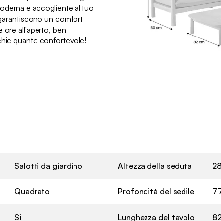
oderna e accogliente al tuo
i garantiscono un comfort
 ore all'aperto, ben
chic quanto confortevole!
Salotti da giardino
Altezza della seduta
28
Quadrato
Profondità del sedile
7
Si
Lunghezza del tavolo
8