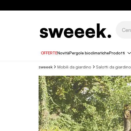
OFFERTE
Novità
Pergole bioclimatiche
Prodotti
sweeek
Mobili da giardino
Salotti da giardino