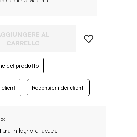
time tendenze via e-mail.
AGGIUNGERE AL
CARRELLO
ne del prodotto
lienti
Recensioni dei clienti
osti
ttura in legno di acacia