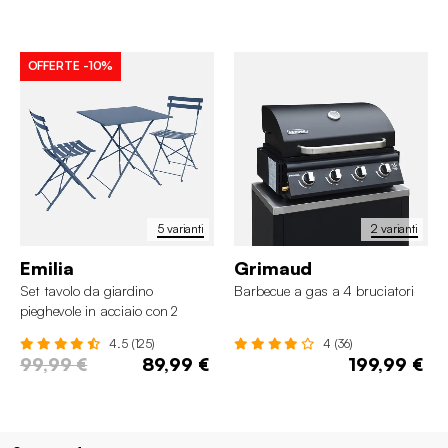
OFFERTE
-10%
5 varianti
2 varianti
Emilia
Grimaud
Set tavolo da giardino
Barbecue a gas a 4 bruciatori
pieghevole in acciaio con 2
sedie, 70cm
4.5 (125)
4 (36)
99,99 €
89,99 €
199,99 €