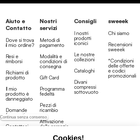
Aiuto e
Nostri
Consigli
sweeek
Contatto
servizi
I nostri
Chi siamo
prodotti
Dove si trova
Metodi di
iconici
Recensioni
il mio ordine?
pagamento
sweeek
Le nostre
Resi e
Modalità e
collezioni
*Condizioni
rimborsi
condizioni di
delle offerte
consegna
Cataloghi
e codici
Richiami di
promozionali
prodotto
Gift Card
Divani
compressi
Il mio
Programma
sottovuoto
prodotto è
fedeltà
danneggiato
Pezzi di
Domande
ricambio
frequenti
Continua senza consenso
Attivazione
Contattaci
della garanzia
Cookies!