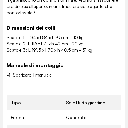
ti garantiscono un comfort ottimale. Pronto a trascorrere
ore di relax all'aperto, in un'atmosfera sia elegante che
confortevole?
Dimensioni dei colli
Scatole 1: L 84 x l 84 x h 9.5 cm - 10 kg
Scatole 2: L 116 x l 71 x h 42 cm - 20 kg
Scatole 3: L 191.5 x l 70 x h 40.5 cm - 31 kg
Manuale di montaggio
Scaricare il manuale
Tipo
Salotti da giardino
Forma
Quadrato