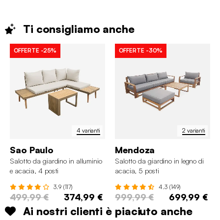
Ti consigliamo
anche
OFFERTE
-25%
OFFERTE
-30%
4 varianti
2 varianti
Sao Paulo
Mendoza
Salotto da giardino in alluminio
Salotto da giardino in legno di
e acacia, 4 posti
acacia, 5 posti
3.9 (117)
4.3 (149)
499,99 €
374,99 €
999,99 €
699,99 €
Ai nostri clienti è piaciuto anche