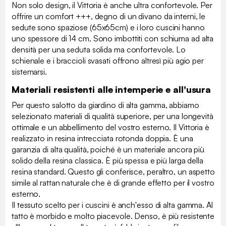
Non solo design, il Vittoria è anche ultra confortevole. Per
offrire un comfort +++, degno di un divano da interni, le
sedute sono spaziose (65x65cm) e i loro cuscini hanno
uno spessore di 14 cm. Sono imbottiti con schiuma ad alta
densità per una seduta solida ma confortevole. Lo
schienale e i braccioli svasati offrono altresì più agio per
sistemarsi.
Materiali resistenti alle intemperie e all'usura
Per questo salotto da giardino di alta gamma, abbiamo
selezionato materiali di qualità superiore, per una longevità
ottimale e un abbellimento del vostro esterno. Il Vittoria è
realizzato in resina intrecciata rotonda doppia. È una
garanzia di alta qualità, poiché è un materiale ancora più
solido della resina classica. È più spessa e più larga della
resina standard. Questo gli conferisce, peraltro, un aspetto
simile al rattan naturale che è di grande effetto per il vostro
esterno.
Il tessuto scelto per i cuscini è anch'esso di alta gamma. Al
tatto è morbido e molto piacevole. Denso, è più resistente