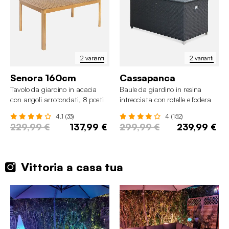
2 varianti
2 varianti
Senora 160cm
Cassapanca
Tavolo da giardino in acacia
Baule da giardino in resina
con angoli arrotondati, 8 posti
intrecciata con rotelle e fodera
interna, 790L
4.1 (33)
4 (152)
229,99 €
137,99 €
299,99 €
239,99 €
Vittoria a casa tua