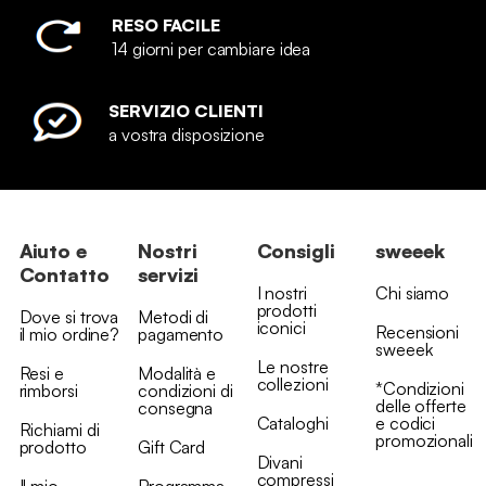
RESO FACILE
14 giorni per cambiare idea
SERVIZIO CLIENTI
a vostra disposizione
Aiuto e
Nostri
Consigli
sweeek
Contatto
servizi
I nostri
Chi siamo
prodotti
Dove si trova
Metodi di
iconici
Recensioni
il mio ordine?
pagamento
sweeek
Le nostre
Resi e
Modalità e
collezioni
*Condizioni
rimborsi
condizioni di
delle offerte
consegna
Cataloghi
e codici
Richiami di
promozionali
prodotto
Gift Card
Divani
compressi