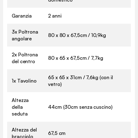
Garanzia
2 anni
3x Poltrona
80 x 80 x 67,5cm / 10,9kg
angolare
2x Poltrona
80 x 65 x 67,5cm / 7,7kg
del centro
65 x 65 x 31cm / 7,6kg (con il
1x Tavolino
vetro)
Altezza
della
44cm (30cm senza cuscino)
seduta
Altezza del
67,5 cm
bracciolo