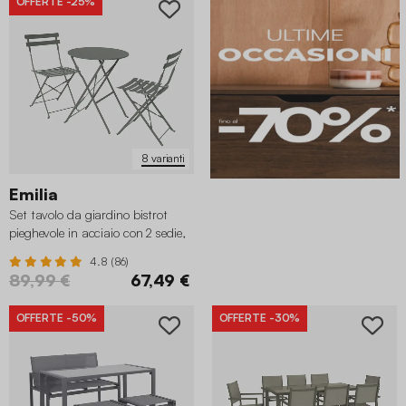
OFFERTE
-25%
8 varianti
Emilia
Set tavolo da giardino bistrot
pieghevole in acciaio con 2 sedie,
Ø60cm
4.8 (86)
89,99 €
67,49 €
OFFERTE
-50%
OFFERTE
-30%