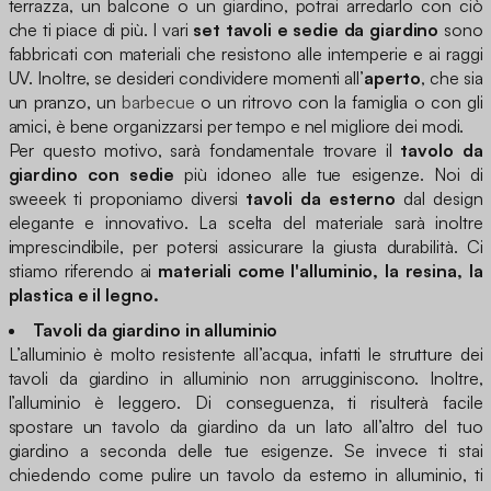
terrazza, un balcone o un giardino, potrai arredarlo con ciò
che ti piace di più. I vari
set tavoli e sedie da giardino
sono
fabbricati con materiali che resistono alle intemperie e ai raggi
UV. Inoltre, se desideri condividere momenti all’
aperto
, che sia
un pranzo, un
barbecue
o un ritrovo con la famiglia o con gli
amici, è bene organizzarsi per tempo e nel migliore dei modi.
Per questo motivo, sarà fondamentale trovare il
tavolo da
giardino con sedie
più idoneo alle tue esigenze. Noi di
sweeek ti proponiamo diversi
tavoli da esterno
dal design
elegante e innovativo. La scelta del materiale sarà inoltre
imprescindibile, per potersi assicurare la giusta durabilità. Ci
stiamo riferendo ai
materiali come l'alluminio, la resina, la
plastica e il legno.
Tavoli da giardino in alluminio
L’alluminio è molto resistente all’acqua, infatti le strutture dei
tavoli da giardino in alluminio non arrugginiscono. Inoltre,
l’alluminio è leggero. Di conseguenza, ti risulterà facile
spostare un tavolo da giardino da un lato all’altro del tuo
giardino a seconda delle tue esigenze. Se invece ti stai
chiedendo come pulire un tavolo da esterno in alluminio, ti