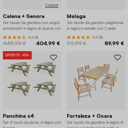
3 varianti
Calena + Senora
Malaga
Set tavolo da giardino con angoli
Set tavolo da giardino pieghevole
arrotondati in legno di acacia con
in legno e metallo con 2 sedie
8 sedie
4.6 (8)
4.9 (13)
449,99 €
404,99 €
99,99 €
89,99 €
OFFERTE
-10%
Panchina x4
Fortaleza + Ocara
Set 4 tavoli da picnic in legno con
Set tavolo da giardino in legno di
6 posti
acacia e metallo con 6 sedie in