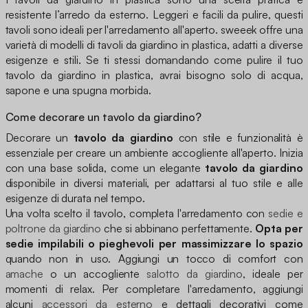
resistente l’arredo da esterno. Leggeri e facili da pulire, questi
tavoli sono ideali per l'arredamento all'aperto. sweeek offre una
varietà di modelli di tavoli da giardino in plastica, adatti a diverse
esigenze e stili. Se ti stessi domandando come pulire il tuo
tavolo da giardino in plastica, avrai bisogno solo di acqua,
sapone e una spugna morbida.
Come decorare un tavolo da giardino?
Decorare un
tavolo da giardino
con stile e funzionalità è
essenziale per creare un ambiente accogliente all'aperto. Inizia
con una base solida, come un elegante
tavolo da giardino
disponibile in diversi materiali, per adattarsi al tuo stile e alle
esigenze di durata nel tempo.
Una volta scelto il tavolo, completa l'arredamento con
sedie e
poltrone da giardino
che si abbinano perfettamente.
Opta per
sedie impilabili o pieghevoli per massimizzare lo spazio
quando non in uso. Aggiungi un tocco di comfort con
amache
o un accogliente
salotto da giardino
, ideale per
momenti di relax. Per completare l'arredamento, aggiungi
alcuni
accessori da esterno
e dettagli decorativi come