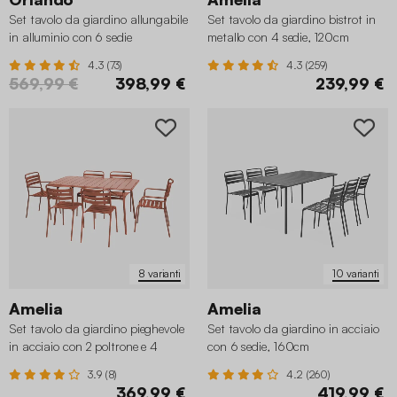
Set tavolo da giardino allungabile
Set tavolo da giardino bistrot in
in alluminio con 6 sedie
metallo con 4 sedie, 120cm
4.3 (73)
4.3 (259)
569,99 €
398,99 €
239,99 €
8 varianti
10 varianti
Amelia
Amelia
Set tavolo da giardino pieghevole
Set tavolo da giardino in acciaio
in acciaio con 2 poltrone e 4
con 6 sedie, 160cm
sedie, 140cm
3.9 (8)
4.2 (260)
369,99 €
419,99 €