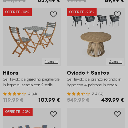
OFFERTE
-10%
OFFERTE
-20%
4 varianti
2 varianti
Hilora
Oviedo + Santos
Set tavolo da giardino pieghevole
Set tavolo da pranzo rotondo in
in legno di acacia con 2 sedie
legno con 4 poltrone in corda
4 (41)
3.4 (14)
119,99 €
107,99 €
549,99 €
439,99 €
OFFERTE
-20%