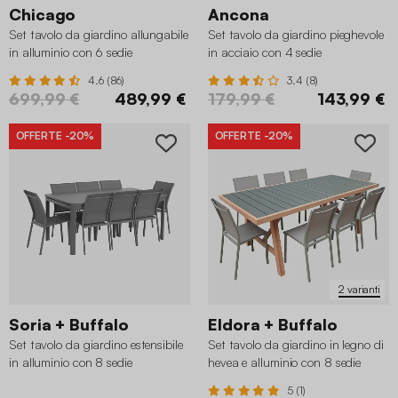
Chicago
Ancona
Set tavolo da giardino allungabile
Set tavolo da giardino pieghevole
in alluminio con 6 sedie
in acciaio con 4 sedie
4.6 (86)
3.4 (8)
699,99 €
489,99 €
179,99 €
143,99 €
OFFERTE
-20%
OFFERTE
-20%
2 varianti
Soria + Buffalo
Eldora + Buffalo
Set tavolo da giardino estensibile
Set tavolo da giardino in legno di
in alluminio con 8 sedie
hevea e alluminio con 8 sedie
5 (1)