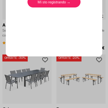
9 varianti
8 varianti
Amelia
Emilia
Set tavolo da giardino in acciaio
Set tavolo da giardino pieghevole
con 2 sedie, 70cm
in acciaio con 4 sedie, 110cm
4.2 (255)
4.4 (121)
159,99 €
189,99 €
142,49 €
OFFERTE
-30%
OFFERTE
-20%