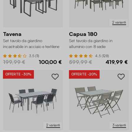
2 varianti
Tavena
Capua 180
Set tavolo da giardino
Set tavolo da giardino in
incastrabile in acciaio e textilene
alluminio con 8 sedie
con 4 sedie
3.5 (11)
4.5 (128)
199,99 €
100,00 €
599,99 €
419,99 €
OFFERTE
-30%
OFFERTE
-20%
2 varianti
3 varianti