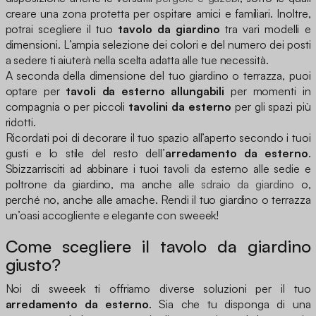
creare una zona protetta per ospitare amici e familiari. Inoltre,
potrai scegliere il tuo
tavolo da giardino
tra vari modelli e
dimensioni. L’ampia selezione dei colori e del numero dei posti
a sedere ti aiuterà nella scelta adatta alle tue necessità.
A seconda della dimensione del tuo giardino o terrazza, puoi
optare per
tavoli da esterno allungabili
per momenti in
compagnia o per piccoli
tavolini da esterno
per gli spazi più
ridotti.
Ricordati poi di decorare il tuo spazio all’aperto secondo i tuoi
gusti e lo stile del resto dell’
arredamento da esterno
.
Sbizzarrisciti ad abbinare i tuoi tavoli da esterno alle sedie e
poltrone da giardino, ma anche alle
sdraio da giardino
o,
perché no, anche alle amache. Rendi il tuo giardino o terrazza
un’oasi accogliente e elegante con sweeek!
Come scegliere il tavolo da giardino
giusto?
Noi di sweeek ti offriamo diverse soluzioni per il tuo
arredamento da esterno
. Sia che tu disponga di una