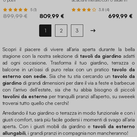
resina
5 (1)
3.8 (4)
899,99 €
809,99 €
699,99 €
1
2
3
Scopri il piacere di vivere all’aria aperta durante la bella
stagione con la nostra selezione di
tavoli da giardino
adatti
ad ogni occasione. Trasforma il tuo giardino, terrazza o
balcone in un’oasi di puro relax con un pratico
tavolo da
esterno con sedie
. Sia che tu stia cercando un
tavolo da
giardino
di grandi dimensioni per dare il via a feste e barbecue
con l’arrivo dell’estate, sia che tu abbia bisogno di piccoli
tavolini da esterno
per tranquilli pranzi all’aperto, su sweeek
troverai tutto quello che cerchi!
Arredando il tuo giardino o terrazza in modo funzionale e con i
giusti comfort, sarà più facile godersi i momenti di svago all’aria
aperta. Con i giusti mobili da giardino e
tavoli da esterno
allungabili
, i grandi pranzi in compagnia non mancheranno!