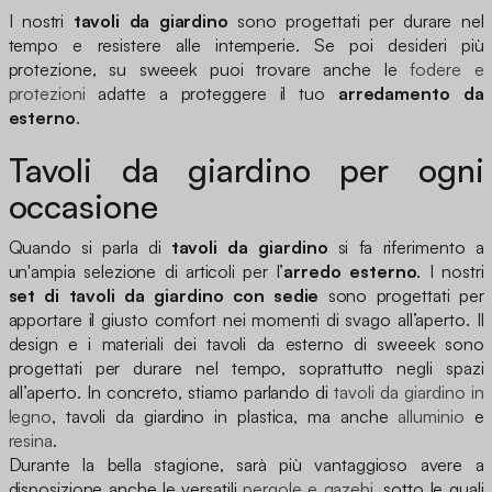
I nostri
tavoli da giardino
sono progettati per durare nel
tempo e resistere alle intemperie. Se poi desideri più
protezione, su sweeek puoi trovare anche le
fodere e
protezioni
adatte a proteggere il tuo
arredamento da
esterno
.
Tavoli da giardino per ogni
occasione
Quando si parla di
tavoli da giardino
si fa riferimento a
un'ampia selezione di articoli per l’
arredo esterno
. I nostri
set di tavoli da giardino con sedie
sono progettati per
apportare il giusto comfort nei momenti di svago all’aperto. Il
design e i materiali dei tavoli da esterno di sweeek sono
progettati per durare nel tempo, soprattutto negli spazi
all’aperto. In concreto, stiamo parlando di
tavoli da giardino in
legno
, tavoli da giardino in plastica, ma anche
alluminio
e
resina
.
Durante la bella stagione, sarà più vantaggioso avere a
disposizione anche le versatili
pergole e gazebi
, sotto le quali