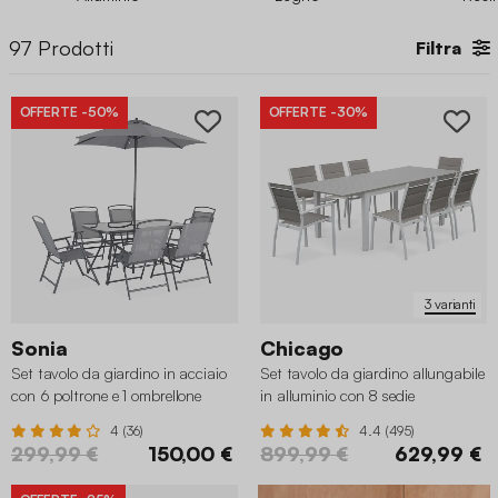
colazione approfittando del sole primaverile. Esplora la
varietà
di dimensioni, colori e materiali
, da
tavoli da esterno in
97
Prodotti
Filtra
legno
se preferisci uno stile classico, a
tavoli da giardino in
plastica
più pratici e funzionali. Dai un’occhiata al nostro
catalogo e scopri i
tavoli da giardino
per tutte le occasioni!
OFFERTE
-50%
OFFERTE
-30%
3 varianti
Sonia
Chicago
Set tavolo da giardino in acciaio
Set tavolo da giardino allungabile
con 6 poltrone e 1 ombrellone
in alluminio con 8 sedie
4 (36)
4.4 (495)
299,99 €
150,00 €
899,99 €
629,99 €