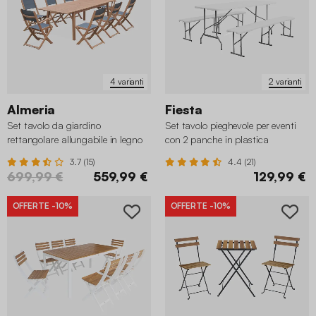
4 varianti
2 varianti
Almeria
Fiesta
Set tavolo da giardino
Set tavolo pieghevole per eventi
rettangolare allungabile in legno
con 2 panche in plastica
con 8 sedie
3.7 (15)
4.4 (21)
699,99 €
559,99 €
129,99 €
OFFERTE
-10%
OFFERTE
-10%