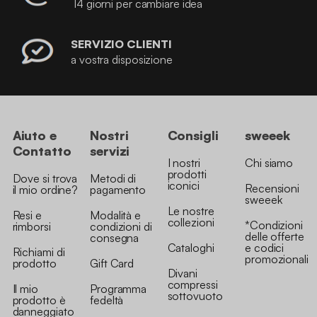
14 giorni per cambiare idea
SERVIZIO CLIENTI
a vostra disposizione
Aiuto e
Nostri
Consigli
sweeek
Contatto
servizi
I nostri
Chi siamo
prodotti
Dove si trova
Metodi di
iconici
Recensioni
il mio ordine?
pagamento
sweeek
Le nostre
Resi e
Modalità e
collezioni
*Condizioni
rimborsi
condizioni di
delle offerte
consegna
Cataloghi
e codici
Richiami di
promozionali
prodotto
Gift Card
Divani
compressi
Il mio
Programma
sottovuoto
prodotto è
fedeltà
danneggiato