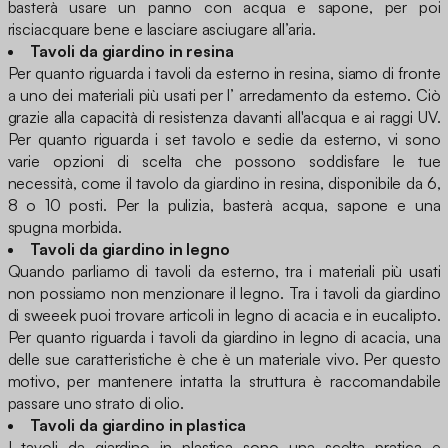
basterà usare un panno con acqua e sapone, per poi
risciacquare bene e lasciare asciugare all’aria.
Tavoli da giardino in resina
Per quanto riguarda i tavoli da esterno in resina, siamo di fronte
a uno dei materiali più usati per l’ arredamento da esterno. Ciò
grazie alla capacità di resistenza davanti all'acqua e ai raggi UV.
Per quanto riguarda i set tavolo e sedie da esterno, vi sono
varie opzioni di scelta che possono soddisfare le tue
necessità, come il tavolo da giardino in resina, disponibile da 6,
8 o 10 posti. Per la pulizia, basterà acqua, sapone e una
spugna morbida.
Tavoli da giardino in legno
Quando parliamo di tavoli da esterno, tra i materiali più usati
non possiamo non menzionare il legno. Tra i tavoli da giardino
di sweeek puoi trovare articoli in legno di acacia e in eucalipto.
Per quanto riguarda i tavoli da giardino in legno di acacia, una
delle sue caratteristiche è che è un materiale vivo. Per questo
motivo, per mantenere intatta la struttura è raccomandabile
passare uno strato di olio.
Tavoli da giardino in plastica
I tavoli da giardino in plastica sono una scelta pratica e