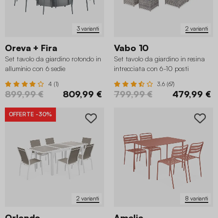
3 varianti
2 varianti
Oreva + Fira
Vabo 10
Set tavolo da giardino rotondo in
Set tavolo da giardino in resina
alluminio con 6 sedie
intrecciata con 6-10 posti
4 (1)
3.6 (67)
899,99 €
809,99 €
799,99 €
479,99 €
OFFERTE
-30%
2 varianti
8 varianti
Orlando
Amelia