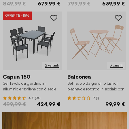
849,99 €
679,99 €
799,99 €
639,99 €
OFFERTE
-15%
2 varianti
3 varianti
Capua 150
Balconea
Set tavolo da giardino in
Set tavolo da giardino bistrot
alluminio e textilene con 6 sedie
pieghevole rotondo in acciaio con
impilabili
2 sedie
4.5 (94)
2 (1)
499,99 €
424,99 €
99,99 €