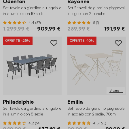
Odenton
Bayonne
Set tavolo da giardino allungabile
Set 2 tavoli da giardino pieghevoli
in alluminio con 10 sedie
in legno con 2 panche
4.4 (87)
5 (1)
1.299,99 €
909,99 €
239,99 €
191,99 €
OFFERTE
-25%
OFFERTE
-10%
8 varianti
Philadelphie
Emilia
Set tavolo da giardino allungabile
Set tavolo da giardino pieghevole
in alluminio con 8 sedie
in acciaio con 2 sedie, 70cm
4.2 (64)
4.5 (125)
849,99 €
637,49 €
99,99 €
89,99 €