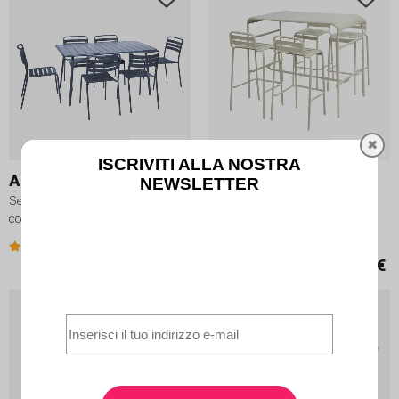
✖
8 varianti
4 varianti
Amelia
Amelia
Set tavolo da giardino in acciaio
Set tavolo alto da giardino in
con 6 sedie, 140cm
acciaio con 4 sgabelli, 120cm
3.9 (16)
4.4 (16)
349,99 €
249,99 €
OFFERTE
-25%