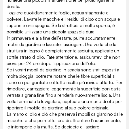
richiede una piccola manutenzione per prolungarne la
durata.
Togliere quotidianamente foglie, acqua stagnante e
polvere. Lavate le macchie e i residui di cibo con acqua e
sapone e una spugna. Se la struttura è molto sporca, è
possibile utilizzare una piccola spazzola dura.
In primavera e alla fine dell'estate, pulite accuratamente i
mobili da giardino e lasciateli asciugare. Una volta che la
struttura in legno è completamente asciutta, applicate un
sottile strato di olio. Fate attenzione, assicuratevi che non
piova per 24 ore dopo l'applicazione dell'olio.
Se i vostri mobili da giardino in acacia sono stati esposti a
molta pioggia, potreste notare che le fibre superficiali si
sono un po' gonfiate e il tutto risulta più ruvido al tatto. Per
rimediare, carteggiate leggermente la superficie con carta
vetrata a grana fine fino a renderla nuovamente liscia. Una
volta terminata la levigatura, applicate una mano di olio per
riportare il mobile da giardino al suo colore originale.
La mano di olio è ciò che preserva i mobili da giardino dalle
macchie e che permette loro di affrontare l'inquinamento,
le intemperie e la muffa. Se decidete di lasciare