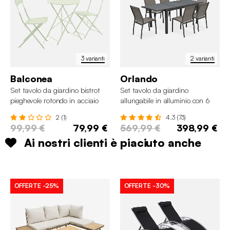
3 varianti
2 varianti
Balconea
Orlando
Set tavolo da giardino bistrot
Set tavolo da giardino
pieghevole rotondo in acciaio
allungabile in alluminio con 6
con 2 sedie
sedie
2 (1)
4.3 (73)
99,99 €
79,99 €
569,99 €
398,99 €
Ai nostri clienti è piaciuto anche
OFFERTE
-25%
OFFERTE
-30%