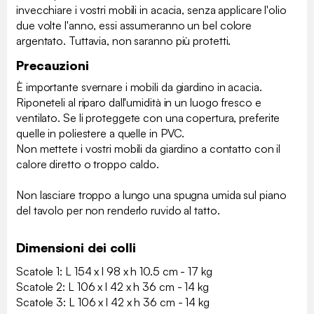
invecchiare i vostri mobili in acacia, senza applicare l'olio
due volte l'anno, essi assumeranno un bel colore
argentato. Tuttavia, non saranno più protetti.
Precauzioni
È importante svernare i mobili da giardino in acacia.
Riponeteli al riparo dall'umidità in un luogo fresco e
ventilato. Se li proteggete con una copertura, preferite
quelle in poliestere a quelle in PVC.
Non mettete i vostri mobili da giardino a contatto con il
calore diretto o troppo caldo.
Non lasciare troppo a lungo una spugna umida sul piano
del tavolo per non renderlo ruvido al tatto.
Dimensioni dei colli
Scatole 1: L 154 x l 98 x h 10.5 cm - 17 kg
Scatole 2: L 106 x l 42 x h 36 cm - 14 kg
Scatole 3: L 106 x l 42 x h 36 cm - 14 kg