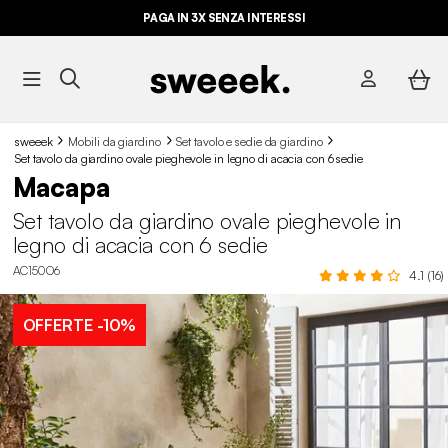
ULTIME OCCASIONI FINO AL -70%*
PAGA IN 3X SENZA INTERESSI
sweeek
Mobili da giardino
Set tavolo e sedie da giardino
Set tavolo da giardino ovale pieghevole in legno di acacia con 6 sedie
Macapa
Set tavolo da giardino ovale pieghevole in
legno di acacia con 6 sedie
AC150O6
4.1 (16)
OFFERTE
-10%