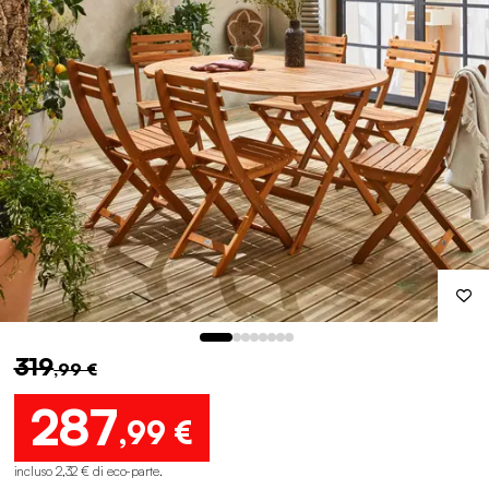
319
,99 €
287
,99 €
incluso 2,32 € di eco-parte
.