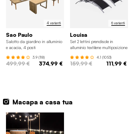
4 varianti
6 varianti
Sao Paulo
Louisa
Salotto da giardino in alluminio
Set 2 lettini prendisole in
e acacia, 4 posti
alluminio textilene multiposizione
3.9 (118)
4.1 (1053)
499,99 €
374,99 €
159,99 €
111,99 €
Macapa a casa tua