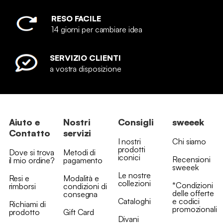
RESO FACILE
14 giorni per cambiare idea
SERVIZIO CLIENTI
a vostra disposizione
Aiuto e
Nostri
Consigli
sweeek
Contatto
servizi
I nostri
Chi siamo
prodotti
Dove si trova
Metodi di
iconici
Recensioni
il mio ordine?
pagamento
sweeek
Le nostre
Resi e
Modalità e
collezioni
*Condizioni
rimborsi
condizioni di
delle offerte
consegna
Cataloghi
e codici
Richiami di
promozionali
prodotto
Gift Card
Divani