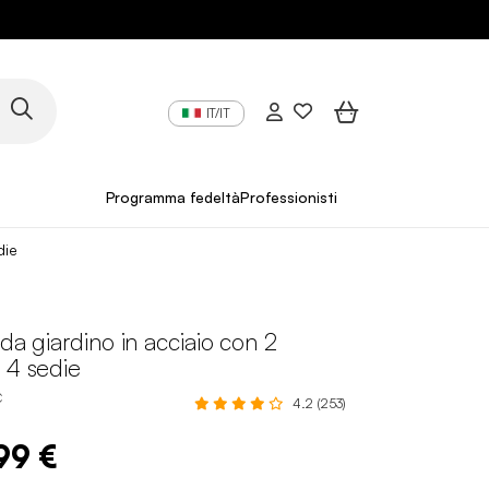
IT/IT
Programma fedeltà
Professionisti
die
 da giardino in acciaio con 2
 4 sedie
C
4.2 (253)
99 €