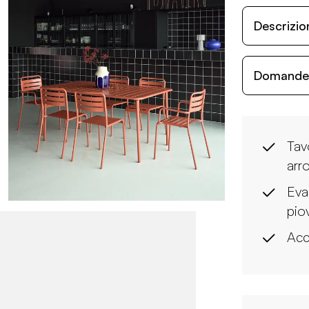
Descrizio
Domande c
Tav
arr
Eva
pio
Acc