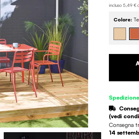
incluso 5,49 € 
Colore:
Te
Spedizione
Consegn
(
vedi condi
Consegna tr
14 settem