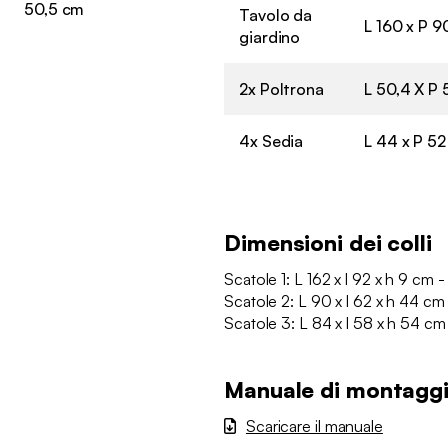
50,5 cm
Tavolo da
L 160 x P 9
giardino
2x Poltrona
L 50,4 X P 
4x Sedia
L 44 x P 52
Dimensioni dei colli
Scatole 1: L 162 x l 92 x h 9 cm -
Scatole 2: L 90 x l 62 x h 44 cm
Scatole 3: L 84 x l 58 x h 54 cm 
Manuale di montagg
Scaricare il manuale