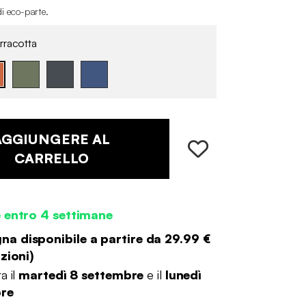
di eco-parte
.
rracotta
AGGIUNGERE AL
CARRELLO
 entro 4 settimane
a disponibile a partire da
29.99 €
zioni
)
a il
martedì 8 settembre
e il
lunedì
bre