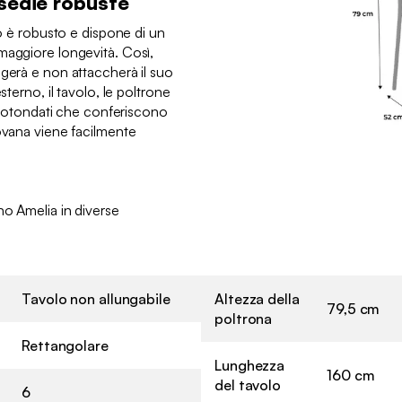
 sedie robuste
io è robusto e dispone di un
maggiore longevità. Così,
ggerà e non attaccherà il suo
sterno, il tavolo, le poltrone
 arrotondati che conferiscono
iovana viene facilmente
no Amelia in diverse
Tavolo non allungabile
Altezza della
79,5 cm
poltrona
Rettangolare
Lunghezza
160 cm
del tavolo
6