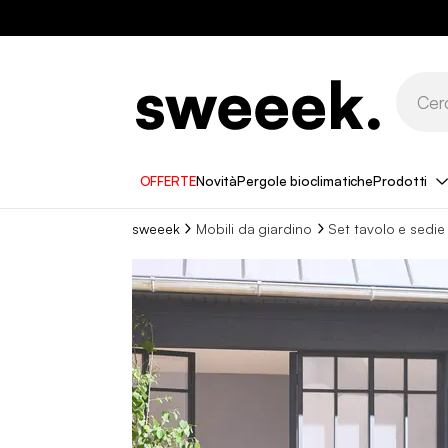
OFFERTE
Novità
Pergole bioclimatiche
Prodotti
sweeek
Mobili da giardino
Set tavolo e sedie