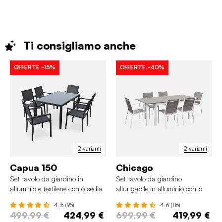
Ti consigliamo
anche
OFFERTE
-15%
OFFERTE
-40%
2 varianti
2 varianti
Capua 150
Chicago
Set tavolo da giardino in
Set tavolo da giardino
alluminio e textilene con 6 sedie
allungabile in alluminio con 6
impilabili
sedie
4.5 (95)
4.6 (86)
499,99 €
424,99 €
699,99 €
419,99 €