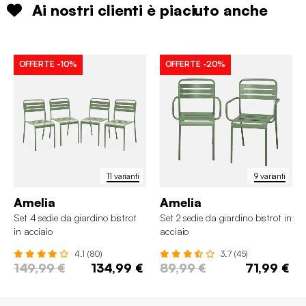
Ai nostri clienti è piaciuto anche
OFFERTE
-10%
OFFERTE
-20%
11 varianti
9 varianti
Amelia
Amelia
Set 4 sedie da giardino bistrot
Set 2 sedie da giardino bistrot in
in acciaio
acciaio
4.1 (80)
3.7 (45)
149,99 €
134,99 €
89,99 €
71,99 €