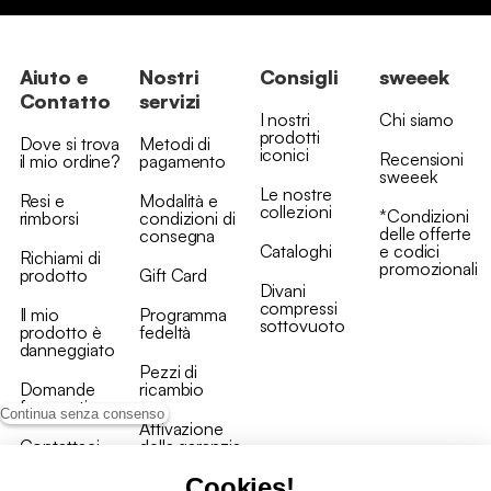
Aiuto e
Nostri
Consigli
sweeek
Contatto
servizi
I nostri
Chi siamo
prodotti
Dove si trova
Metodi di
iconici
Recensioni
il mio ordine?
pagamento
sweeek
Le nostre
Resi e
Modalità e
collezioni
*Condizioni
rimborsi
condizioni di
delle offerte
consegna
Cataloghi
e codici
Richiami di
promozionali
prodotto
Gift Card
Divani
compressi
Il mio
Programma
sottovuoto
prodotto è
fedeltà
danneggiato
Pezzi di
Domande
ricambio
frequenti
Continua senza consenso
Attivazione
Contattaci
della garanzia
Cookies!