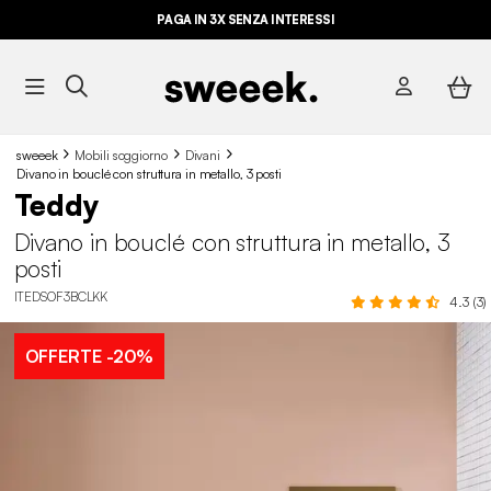
PAGA IN 3X SENZA INTERESSI
sweeek
Mobili soggiorno
Divani
Divano in bouclé con struttura in metallo, 3 posti
Teddy
Divano in bouclé con struttura in metallo, 3
posti
ITEDSOF3BCLKK
4.3 (3)
OFFERTE
-20%