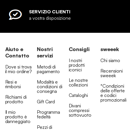
SERVIZIO CLIENTI
a vostra disposizione
Aiuto e
Nostri
Consigli
sweeek
Contatto
servizi
I nostri
Chi siamo
prodotti
Dove si trova
Metodi di
iconici
Recensioni
il mio ordine?
pagamento
sweeek
Le nostre
Resi e
Modalità e
collezioni
*Condizioni
rimborsi
condizioni di
delle offerte
consegna
Cataloghi
e codici
Richiami di
promozionali
prodotto
Gift Card
Divani
compressi
Il mio
Programma
sottovuoto
prodotto è
fedeltà
danneggiato
Pezzi di