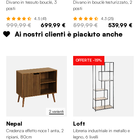
Divano in tessuto bouclé, 3
Divano in bouclé testurizzato, 2
posti
posti
4.5 (41)
4.3 (25)
999,99 €
699,99 €
599,99 €
539,99 €
Ai nostri clienti è piaciuto anche
OFFERTE
-15%
2 varianti
Nepal
Loft
Credenza effetto noce 1 anta, 2
Libreria industriale in metallo e
ripiani, 80cm
legno, 6 livelli