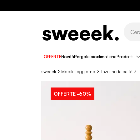
OFFERTE
Novità
Pergole bioclimatiche
Prodotti
sweeek
Mobili soggiorno
Tavolini da caffè
T
OFFERTE
-60%