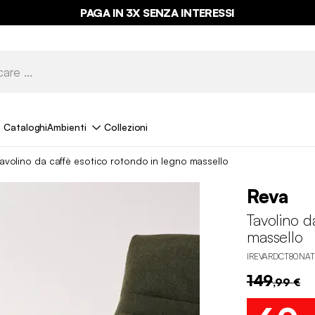
PAGA IN 3X SENZA INTERESSI
Cataloghi
Ambienti
Collezioni
avolino da caffè esotico rotondo in legno massello
Reva
Tavolino d
massello
IREVARDCT80NAT
149
,99 €