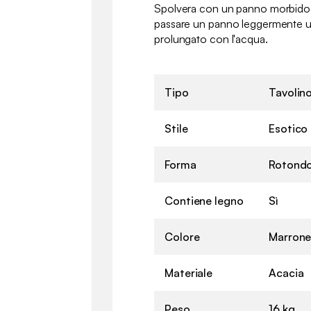
Spolvera con un panno morbido e
passare un panno leggermente um
prolungato con l'acqua.
Tipo
Tavolin
Stile
Esotico
Forma
Rotond
Contiene legno
Sì
Colore
Marrone
Materiale
Acacia
Peso
16 kg