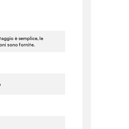
taggio è semplice, le
ioni sono fornite.
m
m