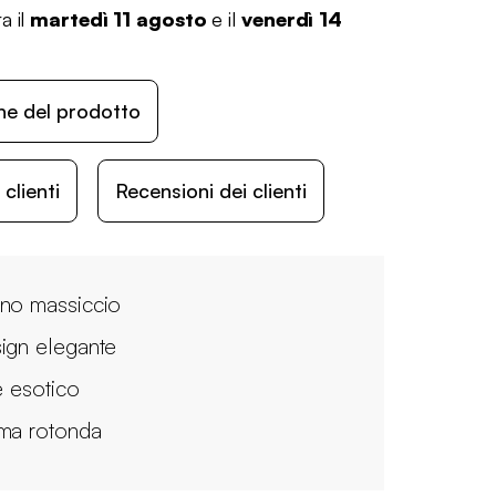
a il
martedì 11 agosto
e il
venerdì 14
ne del prodotto
lienti
Recensioni dei clienti
no massiccio
ign elegante
e esotico
ma rotonda