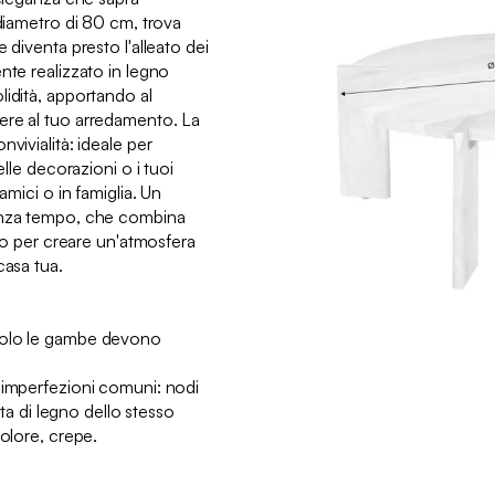
 diametro di 80 cm, trova
 diventa presto l'alleato dei
nte realizzato in legno
lidità, apportando al
ere al tuo arredamento. La
vivialità: ideale per
elle decorazioni o i tuoi
amici o in famiglia. Un
enza tempo, che combina
uro per creare un'atmosfera
casa tua.
solo le gambe devono
 imperfezioni comuni: nodi
asta di legno dello stesso
colore, crepe.
: