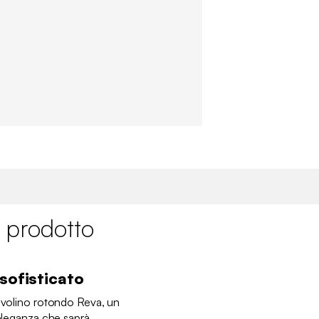
✖
 prodotto
sofisticato
tavolino rotondo Reva, un
 eleganza che saprà