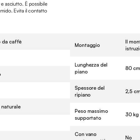
 asciutto. È possibile
ido. Evita il contatto
o da caffè
Il mon
Montaggio
istruz
Lunghezza del
80 c
piano
o
Spessore del
2,5 c
ripiano
 naturale
Peso massimo
30 kg
supportato
Con vano
No