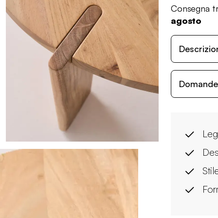
Consegna tr
agosto
Descrizio
Domande c
Leg
Des
Stil
For