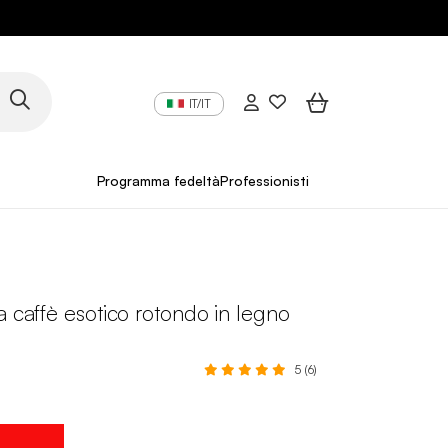
IT/IT
Programma fedeltà
Professionisti
a caffè esotico rotondo in legno
5 (6)