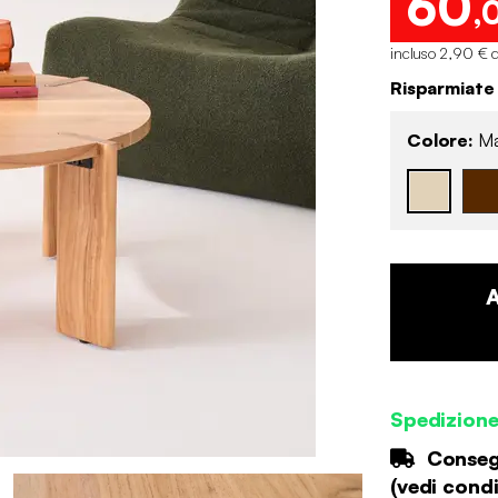
60
,
incluso 2,90 € d
Risparmiate
Colore:
Ma
Spedizion
Consegn
(
vedi condi