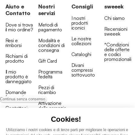
Aiuto e
Nostri
Consigli
sweeek
Contatto
servizi
I nostri
Chi siamo
prodotti
Dove si trova
Metodi di
iconici
Recensioni
il mio ordine?
pagamento
sweeek
Le nostre
Resi e
Modalità e
collezioni
*Condizioni
rimborsi
condizioni di
delle offerte
consegna
Cataloghi
e codici
Richiami di
promozionali
prodotto
Gift Card
Divani
compressi
Il mio
Programma
sottovuoto
prodotto è
fedeltà
danneggiato
Pezzi di
Domande
ricambio
frequenti
Continua senza consenso
Attivazione
Contattaci
della garanzia
Cookies!
Utilizziamo i nostri cookies e di terze parti per migliorare le operazioni e