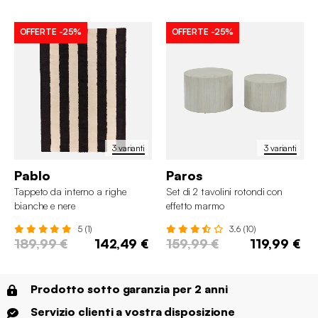
OFFERTE
-25%
OFFERTE
-25%
3 varianti
3 varianti
Pablo
Paros
Tappeto da interno a righe
Set di 2 tavolini rotondi con
bianche e nere
effetto marmo
5 (1)
3.6 (10)
189,99 €
142,49 €
159,99 €
119,99 €
Prodotto sotto garanzia per 2 anni
Servizio clienti a vostra disposizione