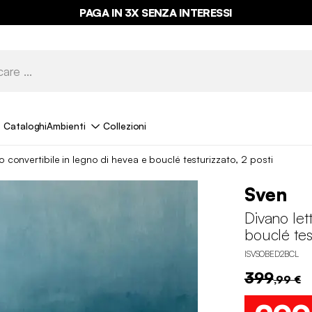
PAGA IN 3X SENZA INTERESSI
Cataloghi
Ambienti
Collezioni
o convertibile in legno di hevea e bouclé testurizzato, 2 posti
Sven
Divano let
bouclé test
ISVSOBED2BCL
399
,99 €