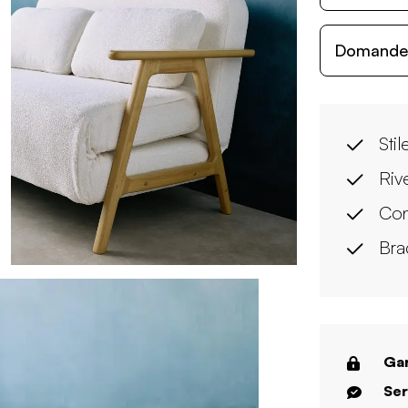
Domande c
Sti
Riv
Con
Bra
Gar
Ser