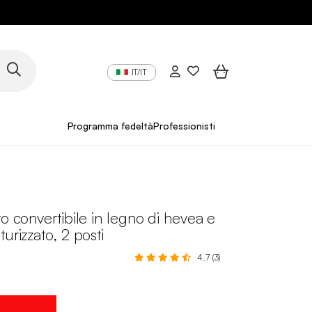
IT/IT
Programma fedeltà
Professionisti
to convertibile in legno di hevea e
urizzato, 2 posti
4.7 (3)