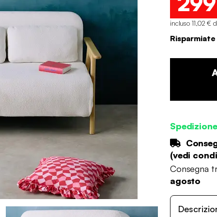
299
incluso 11,02 € 
Risparmiate
Spedizion
Consegn
(
vedi condi
Consegna tr
agosto
Descrizio