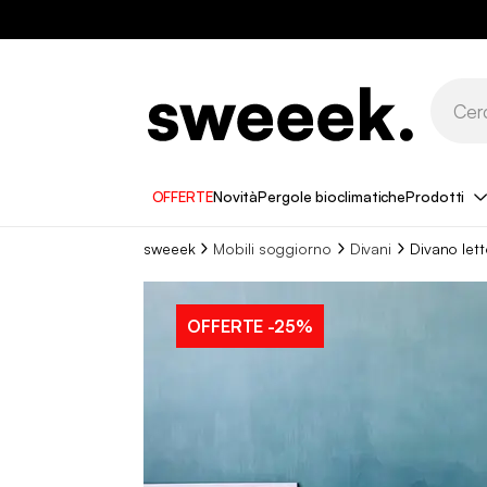
OFFERTE
Novità
Pergole bioclimatiche
Prodotti
sweeek
Mobili soggiorno
Divani
Divano lett
OFFERTE
-25%