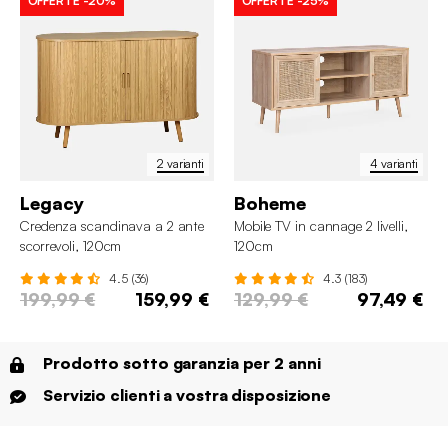
OFFERTE
-20%
OFFERTE
-25%
2 varianti
4 varianti
Legacy
Boheme
Credenza scandinava a 2 ante
Mobile TV in cannage 2 livelli,
scorrevoli, 120cm
120cm
4.5 (36)
4.3 (183)
199,99 €
159,99 €
129,99 €
97,49 €
Prodotto sotto garanzia per 2 anni
Servizio clienti a vostra disposizione