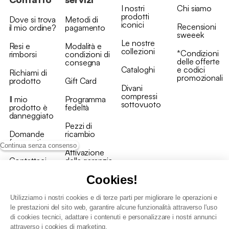
I nostri
Chi siamo
prodotti
Dove si trova
Metodi di
iconici
Recensioni
il mio ordine?
pagamento
sweeek
Le nostre
Resi e
Modalità e
collezioni
*Condizioni
rimborsi
condizioni di
delle offerte
consegna
Cataloghi
e codici
Richiami di
promozionali
prodotto
Gift Card
Divani
compressi
Il mio
Programma
sottovuoto
prodotto è
fedeltà
danneggiato
Pezzi di
Domande
ricambio
frequenti
Continua senza consenso
Attivazione
Contattaci
della garanzia
Cookies!
Utilizziamo i nostri cookies e di terze parti per migliorare le operazioni e
le prestazioni del sito web, garantire alcune funzionalità attraverso l'uso
di cookies tecnici, adattare i contenuti e personalizzare i nostri annunci
Condizioni generali vendita
attraverso i cookies di marketing.