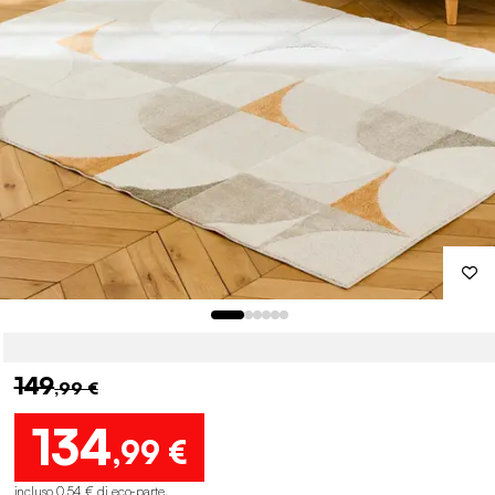
149
,99 €
134
,99 €
incluso 0,54 € di eco-parte
.