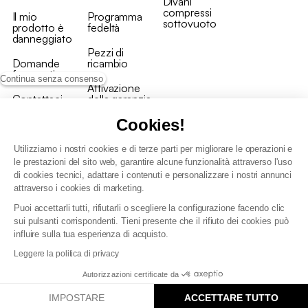
Divani
compressi
Il mio
Programma
sottovuoto
prodotto è
fedeltà
danneggiato
Pezzi di
Domande
ricambio
frequenti
Continua senza consenso
Attivazione
Contattaci
della garanzia
Cookies!
Utilizziamo i nostri cookies e di terze parti per migliorare le operazioni e
le prestazioni del sito web, garantire alcune funzionalità attraverso l'uso
di cookies tecnici, adattare i contenuti e personalizzare i nostri annunci
Condizioni generali vendita
attraverso i cookies di marketing.
Condizioni Generali d'Uso del Programma Fedeltà
Puoi accettarli tutti, rifiutarli o scegliere la configurazione facendo clic
Politica di gestione dei dati personali e dei cookie
sui pulsanti corrispondenti. Tieni presente che il rifiuto dei cookies può
Condizioni generali di vendita per clienti professionali
influire sulla tua esperienza di acquisto.
Dichiarazione di accessibilità
Leggere la politica di privacy
Autorizzazioni certificate da
IMPOSTARE
ACCETTARE TUTTO