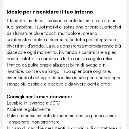
Ideale per riscaldare il tuo interno
Il tappeto Liv dona istantaneamente fascino e calore ai
tuoi ambienti. I suoi motivi d'ispirazione orientale, arricchiti
da sfumature blu e tocchi multicolore, creano
un'atmosfera dolce e ricercata, perfetta per integrarsi in
diversi stili d'arredo. La sua consistenza morbida rende più
piacevole ogni momento, invitando a camminare a piedi
nudi in salotto, in camera da letto o in un angolo relax.
Pratico da pulire grazie alla possibilità di lavaggio in
lavatrice, conserva a lungo il suo splendore originale,
diventando il dettaglio decorativo ideale per rendere ogni
stanza più ospitale e piacevole da vivere ogni giorno.
Consigli per la manutenzione:
Lavabile in lavatrice a 30°C
Aspirare regolarmente
Pulire immediatamente le macchie con un panno umido
Tamponare, non strofinare
In caso di macchie persistenti, si consiglia di contattare un