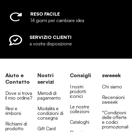
RESO FACILE
14 giorni per cambiare idea
SERVIZIO CLIENTI
a vostra disposizione
Aiuto e
Nostri
Consigli
sweeek
Contatto
servizi
I nostri
Chi siamo
prodotti
Dove si trova
Metodi di
iconici
Recensioni
il mio ordine?
pagamento
sweeek
Le nostre
Resi e
Modalità e
collezioni
*Condizioni
rimborsi
condizioni di
delle offerte
consegna
Cataloghi
e codici
Richiami di
promozionali
prodotto
Gift Card