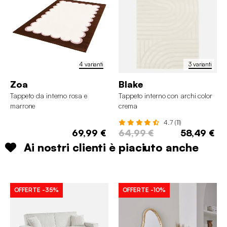
4 varianti
3 varianti
Zoa
Blake
Tappeto da interno rosa e
Tappeto interno con archi color
marrone
crema
4.7 (11)
69,99 €
64,99 €
58,49 €
Ai nostri clienti è piaciuto anche
OFFERTE
-35%
OFFERTE
-10%