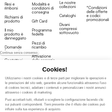
Le nostre
Resi e
Modalità e
collezioni
*Condizioni
rimborsi
condizioni di
delle offerte
consegna
Cataloghi
e codici
Richiami di
promozionali
prodotto
Gift Card
Divani
compressi
Il mio
Programma
sottovuoto
prodotto è
fedeltà
danneggiato
Pezzi di
Domande
ricambio
frequenti
Continua senza consenso
Attivazione
Contattaci
della garanzia
Cookies!
Utilizziamo i nostri cookies e di terze parti per migliorare le operazioni e
le prestazioni del sito web, garantire alcune funzionalità attraverso l'uso
di cookies tecnici, adattare i contenuti e personalizzare i nostri annunci
Condizioni generali vendita
attraverso i cookies di marketing.
Condizioni Generali d'Uso del Programma Fedeltà
Puoi accettarli tutti, rifiutarli o scegliere la configurazione facendo clic
Politica di gestione dei dati personali e dei cookie
sui pulsanti corrispondenti. Tieni presente che il rifiuto dei cookies può
Condizioni generali di vendita per clienti professionali
influire sulla tua esperienza di acquisto.
Dichiarazione di accessibilità