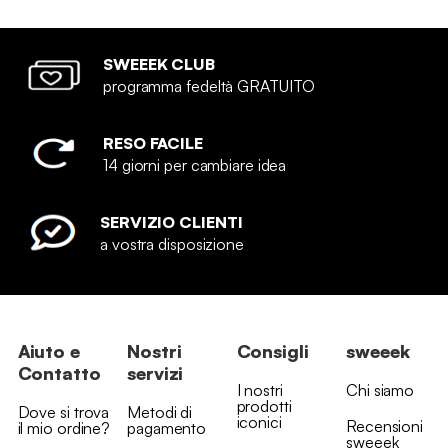
SWEEEK CLUB
programma fedeltà GRATUITO
RESO FACILE
14 giorni per cambiare idea
SERVIZIO CLIENTI
a vostra disposizione
Aiuto e
Nostri
Consigli
sweeek
Contatto
servizi
I nostri
Chi siamo
prodotti
Dove si trova
Metodi di
iconici
Recensioni
il mio ordine?
pagamento
sweeek