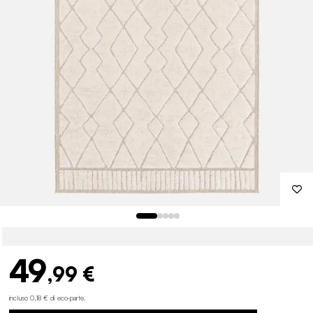
49
,99 €
incluso 0,18 € di eco-parte
.