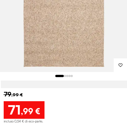
79
,99 €
71
,99 €
incluso 0,54 € di eco-parte
.