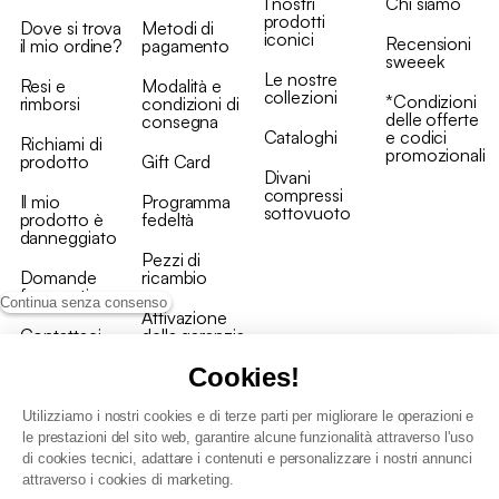
I nostri
Chi siamo
prodotti
Dove si trova
Metodi di
iconici
Recensioni
il mio ordine?
pagamento
sweeek
Le nostre
Resi e
Modalità e
collezioni
*Condizioni
rimborsi
condizioni di
delle offerte
consegna
Cataloghi
e codici
Richiami di
promozionali
prodotto
Gift Card
Divani
compressi
Il mio
Programma
sottovuoto
prodotto è
fedeltà
danneggiato
Pezzi di
Domande
ricambio
frequenti
Continua senza consenso
Attivazione
Contattaci
della garanzia
Cookies!
Utilizziamo i nostri cookies e di terze parti per migliorare le operazioni e
le prestazioni del sito web, garantire alcune funzionalità attraverso l'uso
di cookies tecnici, adattare i contenuti e personalizzare i nostri annunci
Condizioni generali vendita
attraverso i cookies di marketing.
Condizioni Generali d'Uso del Programma Fedeltà