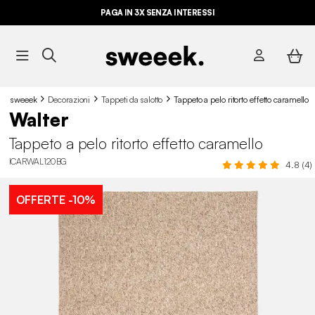
PAGA IN 3X SENZA INTERESSI
sweeek
Decorazioni
Tappeti da salotto
Tappeto a pelo ritorto effetto caramello
Walter
Tappeto a pelo ritorto effetto caramello
ICARWAL120BG
4.8 (4)
OFFERTE
-10%