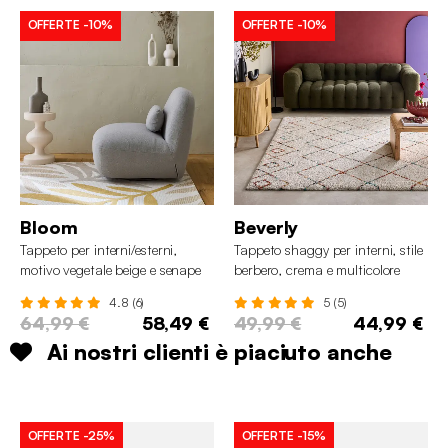
OFFERTE
-10%
OFFERTE
-10%
Bloom
Beverly
Tappeto per interni/esterni,
Tappeto shaggy per interni, stile
motivo vegetale beige e senape
berbero, crema e multicolore
4.8 (6)
5 (5)
64,99 €
58,49 €
49,99 €
44,99 €
Ai nostri clienti è piaciuto anche
OFFERTE
-25%
OFFERTE
-15%