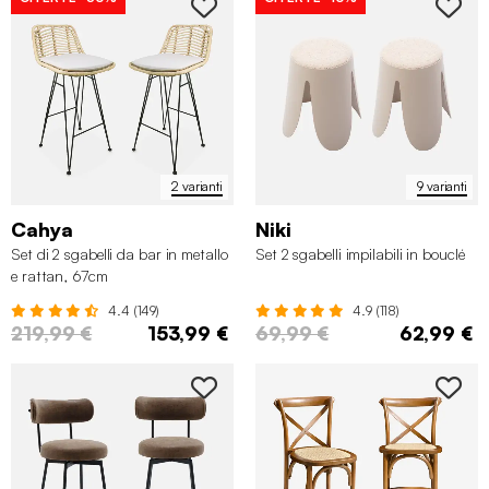
2 varianti
9 varianti
Cahya
Niki
Set di 2 sgabelli da bar in metallo
Set 2 sgabelli impilabili in bouclé
e rattan, 67cm
4.4 (149)
4.9 (118)
219,99 €
153,99 €
69,99 €
62,99 €