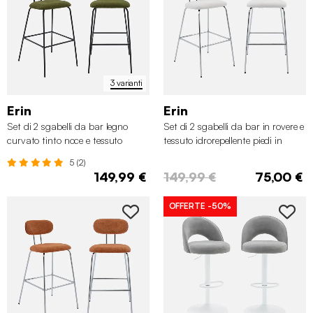
3 varianti
Erin
Erin
Set di 2 sgabelli da bar legno
Set di 2 sgabelli da bar in rovere e
curvato tinto noce e tessuto
tessuto idrorepellente piedi in
idrorepellente gambe in metallo
metallo cromato
5 (2)
nero
149,99 €
149,99 €
75,00 €
OFFERTE
-50%