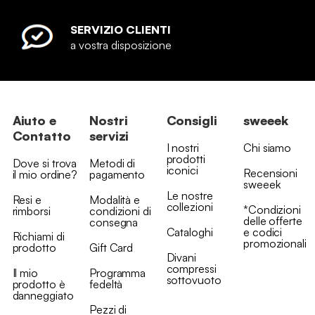
SERVIZIO CLIENTI
a vostra disposizione
Aiuto e
Nostri
Consigli
sweeek
Contatto
servizi
I nostri
Chi siamo
prodotti
Dove si trova
Metodi di
iconici
Recensioni
il mio ordine?
pagamento
sweeek
Le nostre
Resi e
Modalità e
collezioni
*Condizioni
rimborsi
condizioni di
delle offerte
consegna
Cataloghi
e codici
Richiami di
promozionali
prodotto
Gift Card
Divani
compressi
Il mio
Programma
sottovuoto
prodotto è
fedeltà
danneggiato
Pezzi di