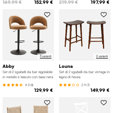
169,99 €
152,99 €
219,99 €
197,99 €
3 varianti
2 varianti
Abby
Louna
Set di 2 sgabelli da bar regolabile
Set di 2 sgabelli da bar vintage in
in metallo e tessuto con base nera
legno di hevea
4.3 (6)
2.9 (7)
129,99 €
149,99 €