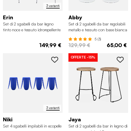
3 varianti
Erin
Abby
Set di 2 sgabelli da bar legno
Set di 2 sgabelli da bar regolabili
tinto noce e tessuto idrorepellente
metallo e tessuto con base bianca
gambe in metallo cromato
5 (3)
149,99 €
129,99 €
65,00 €
OFFERTE
-15%
3 varianti
Niki
Jaya
Set 4 sgabelli impilabili in ecopelle
Set di 2 sgabelli da bar in legno di