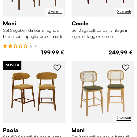
2 varianti
6 varianti
Mani
Cecile
Set 2 sgabelli da bar in legno di
Set 2 sgabelli da bar vintage in
hevea con impagliatura e tessuto
legno di faggio e corde
2 (1)
199,99 €
249,99 €
NOVITÀ
2 varianti
Paola
Mani
Set di 2 Sgabelli da bar in legno
Set 2 sgabelli da bar in legno di