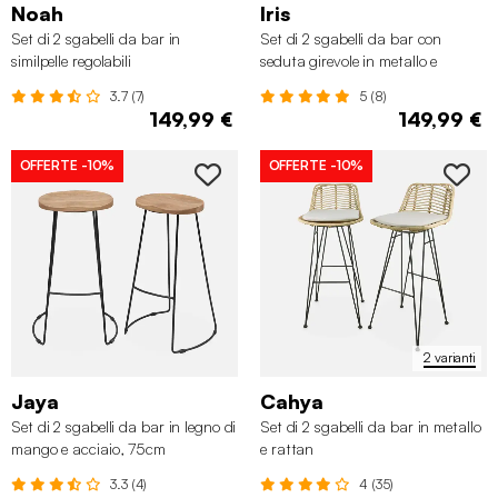
Noah
Iris
Set di 2 sgabelli da bar in
Set di 2 sgabelli da bar con
similpelle regolabili
seduta girevole in metallo e
tessuto
3.7 (7)
5 (8)
149,99 €
149,99 €
OFFERTE
-10%
OFFERTE
-10%
2 varianti
Jaya
Cahya
Set di 2 sgabelli da bar in legno di
Set di 2 sgabelli da bar in metallo
mango e acciaio, 75cm
e rattan
3.3 (4)
4 (35)