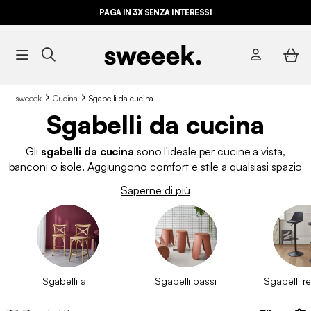
PAGA IN 3X SENZA INTERESSI
sweeek
Cucina
Sgabelli da cucina​
Sgabelli da cucina​
Gli
sgabelli da cucina
sono l'ideale per cucine a vista,
banconi o isole. Aggiungono comfort e stile a qualsiasi spazio
e sono perfetti per fare colazione, bere qualcosa o
Saperne di più
chiacchierare con gli amici. Sono diventati un elemento chiave
nell'arredamento di cucine moderne, sale da pranzo e zone
bar. Oltre alla loro funzionalità, apportano un tocco decorativo
che può trasformare completamente l'atmosfera della tua
casa. Scopri su sweeek i diversi tipi di sgabelli, c'è un'opzione
per ogni esigenza: che tu voglia dare un tocco di colore alla
Sgabelli alti
Sgabelli bassi
Sgabelli re
tua casa o uno sgabello comodo per fare colazione in cucina.