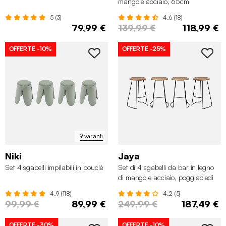
mango e acciaio, 65cm
5 (3)
4.6 (18)
79,99 €
139,99 €
118,99 €
OFFERTE
-10%
OFFERTE
-25%
9 varianti
Niki
Jaya
Set 4 sgabelli impilabili in bouclé
Set di 4 sgabelli da bar in legno
di mango e acciaio, poggiapiedi
4.9 (118)
4.2 (5)
99,99 €
89,99 €
249,99 €
187,49 €
OFFERTE
-30%
OFFERTE
-10%