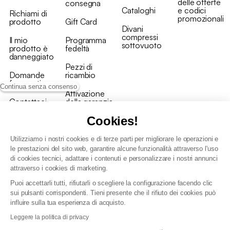
delle offerte
consegna
Cataloghi
e codici
Richiami di
promozionali
prodotto
Gift Card
Divani
compressi
Il mio
Programma
sottovuoto
prodotto è
fedeltà
danneggiato
Pezzi di
Domande
ricambio
frequenti
Continua senza consenso
Attivazione
Contattaci
della garanzia
Cookies!
Utilizziamo i nostri cookies e di terze parti per migliorare le operazioni e
le prestazioni del sito web, garantire alcune funzionalità attraverso l'uso
di cookies tecnici, adattare i contenuti e personalizzare i nostri annunci
Condizioni generali vendita
attraverso i cookies di marketing.
Condizioni Generali d'Uso del Programma Fedeltà
Puoi accettarli tutti, rifiutarli o scegliere la configurazione facendo clic
Politica di gestione dei dati personali e dei cookie
sui pulsanti corrispondenti. Tieni presente che il rifiuto dei cookies può
Condizioni generali di vendita per clienti professionali
influire sulla tua esperienza di acquisto.
Dichiarazione di accessibilità
Leggere la politica di privacy