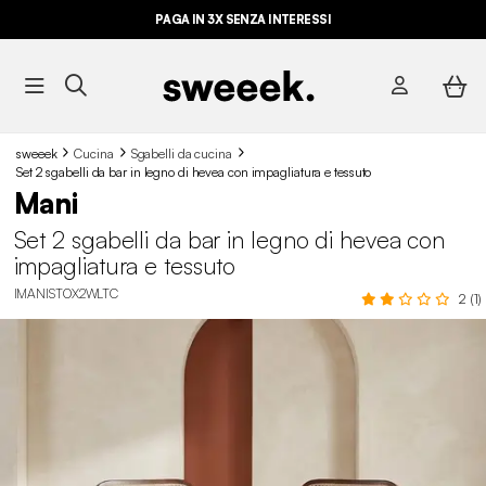
PAGA IN 3X SENZA INTERESSI
sweeek
Cucina
Sgabelli da cucina​
Set 2 sgabelli da bar in legno di hevea con impagliatura e tessuto
Mani
Set 2 sgabelli da bar in legno di hevea con
impagliatura e tessuto
IMANISTOX2WLTC
2 (1)