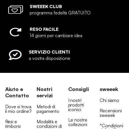
SWEEEK CLUB
programma fedeltà GRATUITO
RESO FACILE
14 giorni per cambiare idea
SERVIZIO CLIENTI
a vostra disposizione
Aiuto e
Nostri
Consigli
sweeek
Contatto
servizi
I nostri
Chi siamo
prodotti
Dove si trova
Metodi di
iconici
Recensioni
il mio ordine?
pagamento
sweeek
Le nostre
Resi e
Modalità e
collezioni
*Condizioni
rimborsi
condizioni di