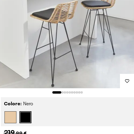
Colore:
Nero
219
,99 €