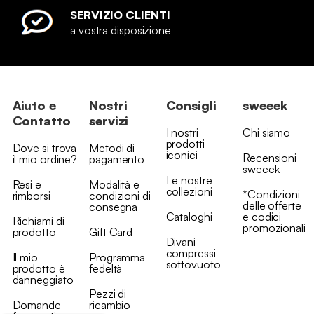
SERVIZIO CLIENTI
a vostra disposizione
Aiuto e
Nostri
Consigli
sweeek
Contatto
servizi
I nostri
Chi siamo
prodotti
Dove si trova
Metodi di
iconici
Recensioni
il mio ordine?
pagamento
sweeek
Le nostre
Resi e
Modalità e
collezioni
*Condizioni
rimborsi
condizioni di
delle offerte
consegna
Cataloghi
e codici
Richiami di
promozionali
prodotto
Gift Card
Divani
compressi
Il mio
Programma
sottovuoto
prodotto è
fedeltà
danneggiato
Pezzi di
Domande
ricambio