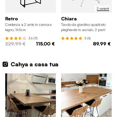
2 varianti
Retro
Chiara
Credenza a 2 ante in canna e
Tavolo da giardino quadrato
legno, 165cm
pieghevole in acciaio, 2 posti
3.6 (17)
5 (5)
229,99 €
115,00 €
89,99 €
Cahya a casa tua