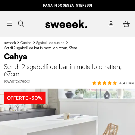
PAGA IN 3X SENZA INTERESSI
sweeek
Cucina
Sgabelli da cucina​
Set di 2 sgabelli da bar in metallo e rattan, 67cm
Cahya
Set di 2 sgabelli da bar in metallo e rattan,
67cm
IRAWSTO67BKX2
4.4 (149)
OFFERTE
-30%