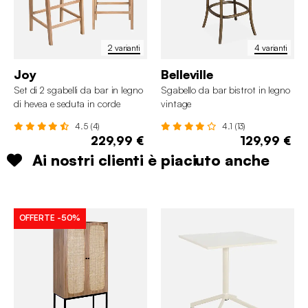
2 varianti
4 varianti
Joy
Belleville
Set di 2 sgabelli da bar in legno
Sgabello da bar bistrot in legno
di hevea e seduta in corde
vintage
4.5 (4)
4.1 (13)
229,99 €
129,99 €
Ai nostri clienti è piaciuto anche
OFFERTE
-50%