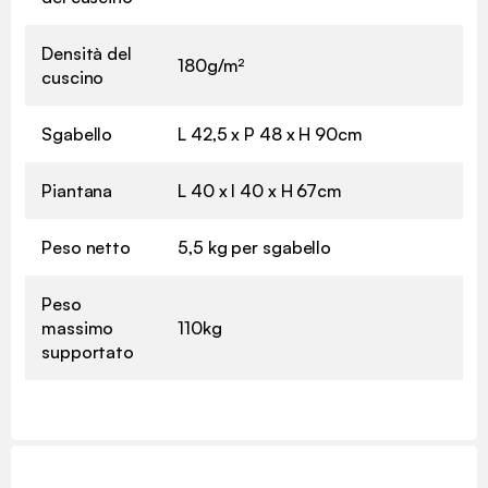
Densità del
180g/m²
cuscino
Sgabello
L 42,5 x P 48 x H 90cm
Piantana
L 40 x l 40 x H 67cm
Peso netto
5,5 kg per sgabello
Peso
massimo
110kg
supportato