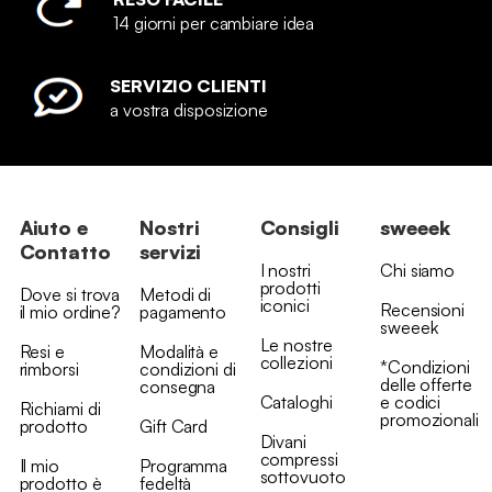
14 giorni per cambiare idea
SERVIZIO CLIENTI
a vostra disposizione
Aiuto e
Nostri
Consigli
sweeek
Contatto
servizi
I nostri
Chi siamo
prodotti
Dove si trova
Metodi di
iconici
Recensioni
il mio ordine?
pagamento
sweeek
Le nostre
Resi e
Modalità e
collezioni
*Condizioni
rimborsi
condizioni di
delle offerte
consegna
Cataloghi
e codici
Richiami di
promozionali
prodotto
Gift Card
Divani
compressi
Il mio
Programma
sottovuoto
prodotto è
fedeltà