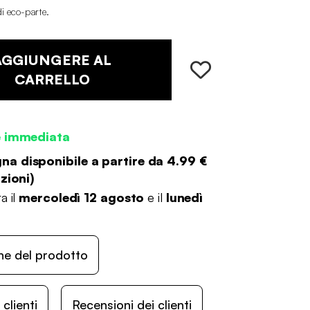
di eco-parte
.
AGGIUNGERE AL
CARRELLO
e immediata
a disponibile a partire da
4.99 €
zioni
)
a il
mercoledì 12 agosto
e il
lunedì
ne del prodotto
lienti
Recensioni dei clienti