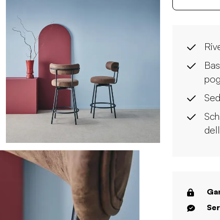
Riv
Bas
pog
Sed
Sch
del
Gar
Ser