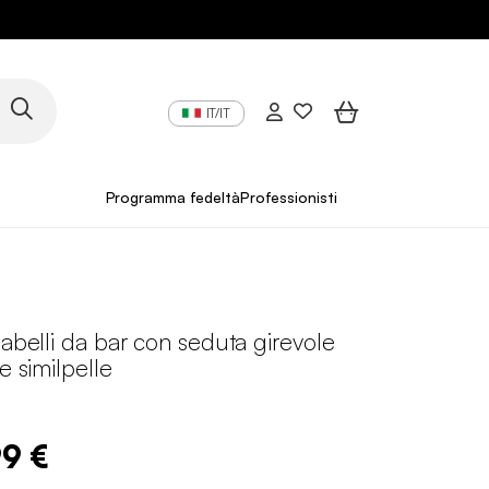
IT/IT
Programma fedeltà
Professionisti
gabelli da bar con seduta girevole
e similpelle
N
99 €