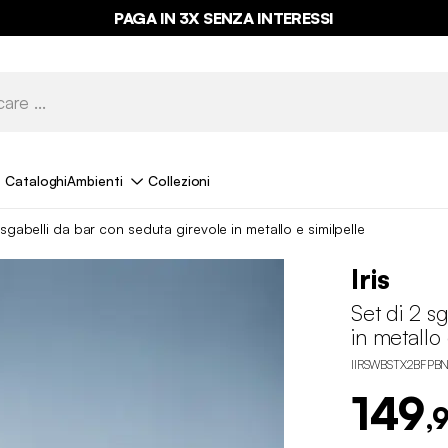
ULTIME OCCASIONI FINO AL -70%*
PAGA IN 3X SENZA INTERESSI
Cataloghi
Ambienti
Collezioni
 sgabelli da bar con seduta girevole in metallo e similpelle
Iris
Set di 2 s
in metallo 
IIRSWBSTX2BFPB
149
,