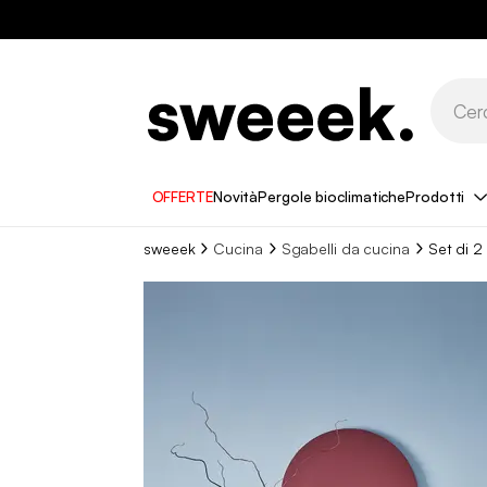
OFFERTE
Novità
Pergole bioclimatiche
Prodotti
sweeek
Cucina
Sgabelli da cucina​
Set di 2