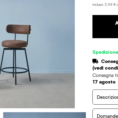
incluso 3,94 € 
Spedizion
Consegn
(
vedi condi
Consegna tr
17 agosto
Descrizio
Domande c