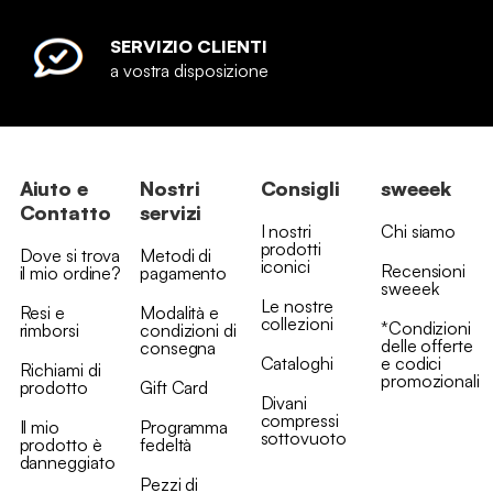
SERVIZIO CLIENTI
a vostra disposizione
Aiuto e
Nostri
Consigli
sweeek
Contatto
servizi
I nostri
Chi siamo
prodotti
Dove si trova
Metodi di
iconici
Recensioni
il mio ordine?
pagamento
sweeek
Le nostre
Resi e
Modalità e
collezioni
*Condizioni
rimborsi
condizioni di
delle offerte
consegna
Cataloghi
e codici
Richiami di
promozionali
prodotto
Gift Card
Divani
compressi
Il mio
Programma
sottovuoto
prodotto è
fedeltà
danneggiato
Pezzi di