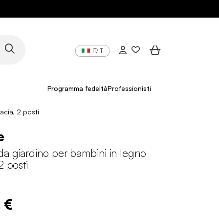
IT/IT
Programma fedeltà
Professionisti
acia, 2 posti
e
a giardino per bambini in legno
2 posti
 €