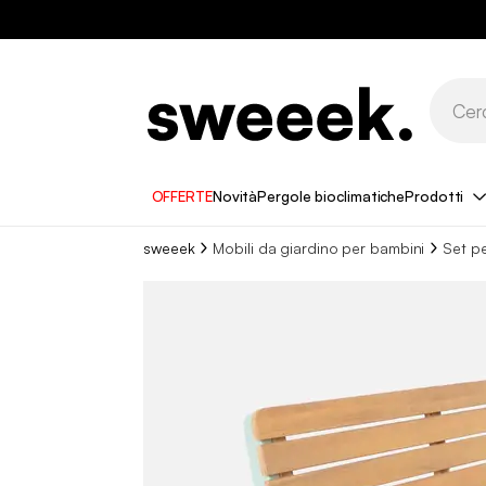
OFFERTE
Novità
Pergole bioclimatiche
Prodotti
sweeek
Mobili da giardino per bambini
Set pe