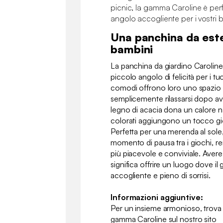
picnic, la gamma Caroline è per
angolo accogliente per i vostri 
Una panchina da este
bambini
La panchina da giardino Caroline 
piccolo angolo di felicità per i tu
comodi offrono loro uno spazio p
semplicemente rilassarsi dopo aver
legno di acacia dona un calore nat
colorati aggiungono un tocco gio
Perfetta per una merenda al sole,
momento di pausa tra i giochi, re
più piacevole e conviviale. Aver
significa offrire un luogo dove il 
accogliente e pieno di sorrisi.
Informazioni aggiuntive:
Per un insieme armonioso, trova i
gamma Caroline sul nostro sito