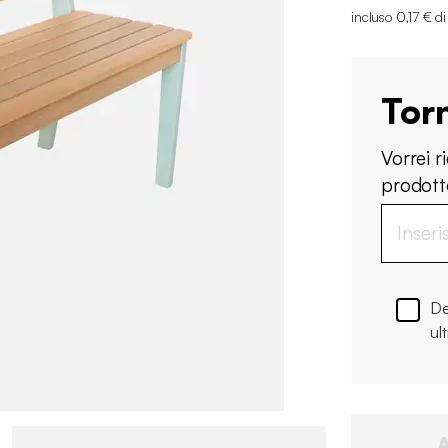
incluso 0,17 € d
Tor
Vorrei 
prodotto
De
ul