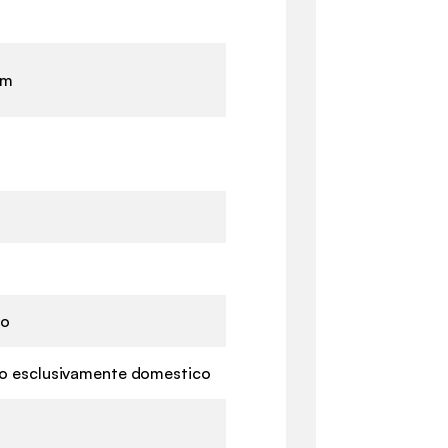
cm
no
zo esclusivamente domestico